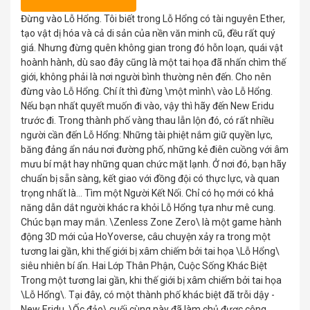
Đừng vào Lỗ Hổng. Tôi biết trong Lỗ Hổng có tài nguyên Ether,
tạo vật dị hóa và cả di sản của nền văn minh cũ, đều rất quý
giá. Nhưng đừng quên không gian trong đó hỗn loạn, quái vật
hoành hành, dù sao đây cũng là một tai họa đã nhấn chìm thế
giới, không phải là nơi người bình thường nên đến. Cho nên
đừng vào Lỗ Hổng. Chí ít thì đừng \một mình\ vào Lỗ Hổng.
Nếu bạn nhất quyết muốn đi vào, vậy thì hãy đến New Eridu
trước đi. Trong thành phố vàng thau lẫn lộn đó, có rất nhiều
người cần đến Lỗ Hổng: Những tài phiệt nắm giữ quyền lực,
băng đảng ẩn náu nơi đường phố, những kẻ điên cuồng với âm
mưu bí mật hay những quan chức mặt lạnh. Ở nơi đó, bạn hãy
chuẩn bị sẵn sàng, kết giao với đồng đội có thực lực, và quan
trọng nhất là... Tìm một Người Kết Nối. Chỉ có họ mới có khả
năng dẫn dắt người khác ra khỏi Lỗ Hổng tựa như mê cung.
Chúc bạn may mắn. \Zenless Zone Zero\ là một game hành
động 3D mới của HoYoverse, câu chuyện xảy ra trong một
tương lai gần, khi thế giới bị xâm chiếm bởi tai họa \Lỗ Hổng\
siêu nhiên bí ẩn. Hai Lớp Thân Phận, Cuộc Sống Khác Biệt
Trong một tương lai gần, khi thế giới bị xâm chiếm bởi tai họa
\Lỗ Hổng\. Tại đây, có một thành phố khác biệt đã trỗi dậy -
New Eridu. \Ốc đảo\ cuối cùng này đã làm chủ được công