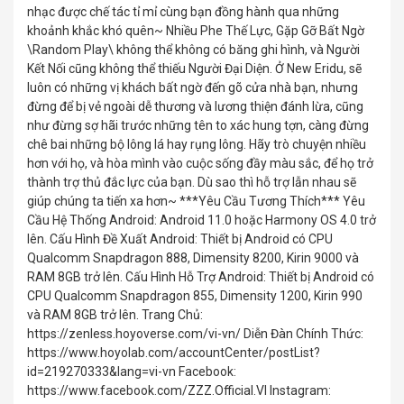
nhạc được chế tác tỉ mỉ cùng bạn đồng hành qua những
khoảnh khắc khó quên~ Nhiều Phe Thế Lực, Gặp Gỡ Bất Ngờ
\Random Play\ không thể không có băng ghi hình, và Người
Kết Nối cũng không thể thiếu Người Đại Diện. Ở New Eridu, sẽ
luôn có những vị khách bất ngờ đến gõ cửa nhà bạn, nhưng
đừng để bị vẻ ngoài dễ thương và lương thiện đánh lừa, cũng
như đừng sợ hãi trước những tên to xác hung tợn, càng đừng
chê bai những bộ lông lá hay rụng lông. Hãy trò chuyện nhiều
hơn với họ, và hòa mình vào cuộc sống đầy màu sắc, để họ trở
thành trợ thủ đắc lực của bạn. Dù sao thì hỗ trợ lẫn nhau sẽ
giúp chúng ta tiến xa hơn~ ***Yêu Cầu Tương Thích*** Yêu
Cầu Hệ Thống Android: Android 11.0 hoặc Harmony OS 4.0 trở
lên. Cấu Hình Đề Xuất Android: Thiết bị Android có CPU
Qualcomm Snapdragon 888, Dimensity 8200, Kirin 9000 và
RAM 8GB trở lên. Cấu Hình Hỗ Trợ Android: Thiết bị Android có
CPU Qualcomm Snapdragon 855, Dimensity 1200, Kirin 990
và RAM 8GB trở lên. Trang Chủ:
https://zenless.hoyoverse.com/vi-vn/ Diễn Đàn Chính Thức:
https://www.hoyolab.com/accountCenter/postList?
id=219270333&lang=vi-vn Facebook:
https://www.facebook.com/ZZZ.Official.VI Instagram: