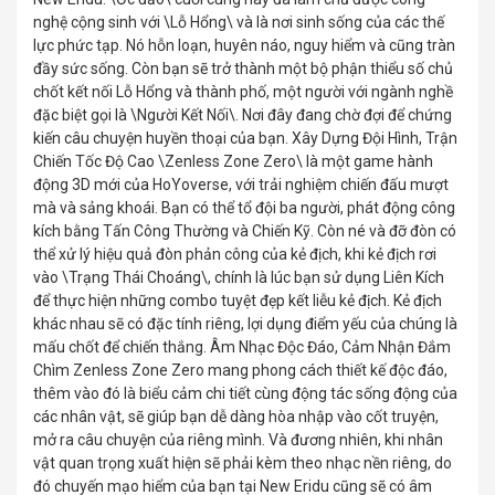
nghệ cộng sinh với \Lỗ Hổng\ và là nơi sinh sống của các thế
lực phức tạp. Nó hỗn loạn, huyên náo, nguy hiểm và cũng tràn
đầy sức sống. Còn bạn sẽ trở thành một bộ phận thiểu số chủ
chốt kết nối Lỗ Hổng và thành phố, một người với ngành nghề
đặc biệt gọi là \Người Kết Nối\. Nơi đây đang chờ đợi để chứng
kiến câu chuyện huyền thoại của bạn. Xây Dựng Đội Hình, Trận
Chiến Tốc Độ Cao \Zenless Zone Zero\ là một game hành
động 3D mới của HoYoverse, với trải nghiệm chiến đấu mượt
mà và sảng khoái. Bạn có thể tổ đội ba người, phát động công
kích bằng Tấn Công Thường và Chiến Kỹ. Còn né và đỡ đòn có
thể xử lý hiệu quả đòn phản công của kẻ địch, khi kẻ địch rơi
vào \Trạng Thái Choáng\, chính là lúc bạn sử dụng Liên Kích
để thực hiện những combo tuyệt đẹp kết liễu kẻ địch. Kẻ địch
khác nhau sẽ có đặc tính riêng, lợi dụng điểm yếu của chúng là
mấu chốt để chiến thắng. Âm Nhạc Độc Đáo, Cảm Nhận Đắm
Chìm Zenless Zone Zero mang phong cách thiết kế độc đáo,
thêm vào đó là biểu cảm chi tiết cùng động tác sống động của
các nhân vật, sẽ giúp bạn dễ dàng hòa nhập vào cốt truyện,
mở ra câu chuyện của riêng mình. Và đương nhiên, khi nhân
vật quan trọng xuất hiện sẽ phải kèm theo nhạc nền riêng, do
đó chuyến mạo hiểm của bạn tại New Eridu cũng sẽ có âm