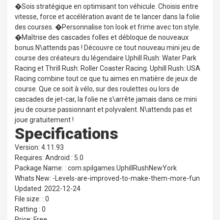
�Sois stratégique en optimisant ton véhicule. Choisis entre
vitesse, force et accélération avant de te lancer dans la folie
des courses. �Personnalise ton look et frime avec ton style.
�Maîtrise des cascades folles et débloque de nouveaux
bonus.N\attends pas ! Découvre ce tout nouveau mini jeu de
course des créateurs du légendaire Uphill Rush: Water Park
Racing et Thrill Rush: Roller Coaster Racing. Uphill Rush: USA
Racing combine tout ce que tu aimes en matière de jeux de
course. Que ce soit à vélo, sur des roulettes ou lors de
cascades de jet-car, la folie ne s\arrête jamais dans ce mini
jeu de course passionnant et polyvalent. N\attends pas et
joue gratuitement !
Specifications
Version: 4.11.93
Requires: Android : 5.0
Package Name: : com.spilgames.UphillRushNewYork
Whats New: -Levels-are-improved-to-make-them-more-fun
Updated: 2022-12-24
File size: : 0
Ratting : 0
Price: Free