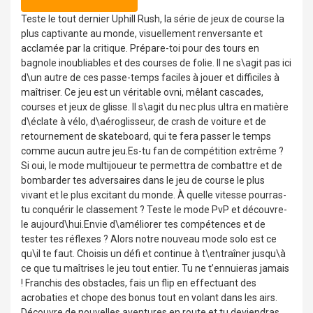
Teste le tout dernier Uphill Rush, la série de jeux de course la
plus captivante au monde, visuellement renversante et
acclamée par la critique. Prépare-toi pour des tours en
bagnole inoubliables et des courses de folie. Il ne s\agit pas ici
d\un autre de ces passe-temps faciles à jouer et difficiles à
maîtriser. Ce jeu est un véritable ovni, mêlant cascades,
courses et jeux de glisse. Il s\agit du nec plus ultra en matière
d\éclate à vélo, d\aéroglisseur, de crash de voiture et de
retournement de skateboard, qui te fera passer le temps
comme aucun autre jeu.Es-tu fan de compétition extrême ?
Si oui, le mode multijoueur te permettra de combattre et de
bombarder tes adversaires dans le jeu de course le plus
vivant et le plus excitant du monde. À quelle vitesse pourras-
tu conquérir le classement ? Teste le mode PvP et découvre-
le aujourd\hui.Envie d\améliorer tes compétences et de
tester tes réflexes ? Alors notre nouveau mode solo est ce
qu\il te faut. Choisis un défi et continue à t\entraîner jusqu\à
ce que tu maîtrises le jeu tout entier. Tu ne t’ennuieras jamais
! Franchis des obstacles, fais un flip en effectuant des
acrobaties et chope des bonus tout en volant dans les airs.
Découvre de nouvelles aventures en route et tu deviendras