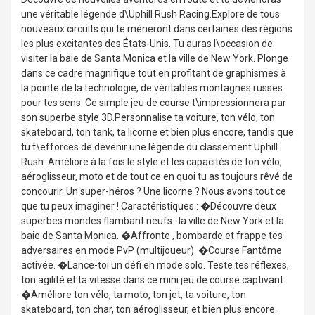
une véritable légende d\Uphill Rush Racing.Explore de tous
nouveaux circuits qui te mèneront dans certaines des régions
les plus excitantes des États-Unis. Tu auras l\occasion de
visiter la baie de Santa Monica et la ville de New York. Plonge
dans ce cadre magnifique tout en profitant de graphismes à
la pointe de la technologie, de véritables montagnes russes
pour tes sens. Ce simple jeu de course t\impressionnera par
son superbe style 3D.Personnalise ta voiture, ton vélo, ton
skateboard, ton tank, ta licorne et bien plus encore, tandis que
tu t\efforces de devenir une légende du classement Uphill
Rush. Améliore à la fois le style et les capacités de ton vélo,
aéroglisseur, moto et de tout ce en quoi tu as toujours rêvé de
concourir. Un super-héros ? Une licorne ? Nous avons tout ce
que tu peux imaginer ! Caractéristiques : �Découvre deux
superbes mondes flambant neufs : la ville de New York et la
baie de Santa Monica. �Affronte , bombarde et frappe tes
adversaires en mode PvP (multijoueur). �Course Fantôme
activée. �Lance-toi un défi en mode solo. Teste tes réflexes,
ton agilité et ta vitesse dans ce mini jeu de course captivant.
�Améliore ton vélo, ta moto, ton jet, ta voiture, ton
skateboard, ton char, ton aéroglisseur, et bien plus encore.