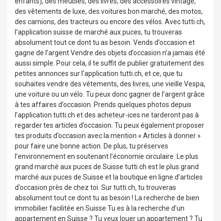
enfants), des meubles, des livres, des accessoires vintage,
des vêtements de luxe, des voitures bon marché, des motos,
des camions, des tracteurs ou encore des vélos. Avec tutti.ch,
l’application suisse de marché aux puces, tu trouveras
absolument tout ce dont tu as besoin. Vends d’occasion et
gagne de l’argent Vendre des objets d’occasion n’a jamais été
aussi simple. Pour cela, il te suffit de publier gratuitement des
petites annonces sur l’application tutti.ch, et ce, que tu
souhaites vendre des vêtements, des livres, une vieille Vespa,
une voiture ou un vélo. Tu peux donc gagner de l’argent grâce
à tes affaires d’occasion. Prends quelques photos depuis
l’application tutti.ch et des acheteur-ices ne tarderont pas à
regarder tes articles d’occasion. Tu peux également proposer
tes produits d’occasion avec la mention « Articles à donner »
pour faire une bonne action. De plus, tu préserves
l’environnement en soutenant l’économie circulaire. Le plus
grand marché aux puces de Suisse tutti.ch est le plus grand
marché aux puces de Suisse et la boutique en ligne d’articles
d’occasion près de chez toi. Sur tutti.ch, tu trouveras
absolument tout ce dont tu as besoin ! ️La recherche de bien
immobilier facilitée en Suisse Tu es à la recherche d’un
appartement en Suisse ? Tu veux louer un appartement ? Tu