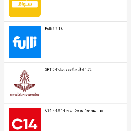
Fulli 2.7.13
SRT D-Ticket จองตั๋วรถไฟ 1.72
C14 החדשות של ישראל | ערוץ 14 7.4.9