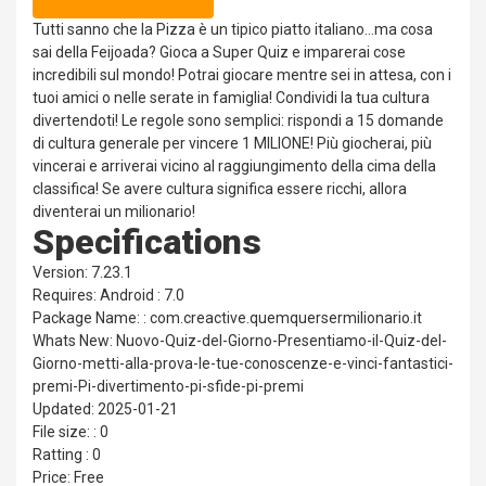
Tutti sanno che la Pizza è un tipico piatto italiano...ma cosa
sai della Feijoada? Gioca a Super Quiz e imparerai cose
incredibili sul mondo! Potrai giocare mentre sei in attesa, con i
tuoi amici o nelle serate in famiglia! Condividi la tua cultura
divertendoti! Le regole sono semplici: rispondi a 15 domande
di cultura generale per vincere 1 MILIONE! Più giocherai, più
vincerai e arriverai vicino al raggiungimento della cima della
classifica! Se avere cultura significa essere ricchi, allora
diventerai un milionario!
Specifications
Version: 7.23.1
Requires: Android : 7.0
Package Name: : com.creactive.quemquersermilionario.it
Whats New: Nuovo-Quiz-del-Giorno-Presentiamo-il-Quiz-del-
Giorno-metti-alla-prova-le-tue-conoscenze-e-vinci-fantastici-
premi-Pi-divertimento-pi-sfide-pi-premi
Updated: 2025-01-21
File size: : 0
Ratting : 0
Price: Free