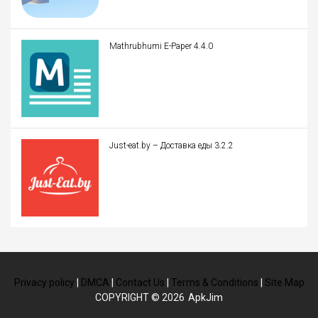
Mathrubhumi E-Paper 4.4.0
Just-eat.by – Доставка еды 3.2.2
Privacy policy
|
DMCA
|
Contact Us
|
Terms & Conditions
|
Site Map
COPYRIGHT © 2026
ApkJim