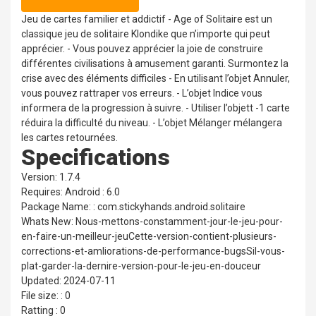
Jeu de cartes familier et addictif - Age of Solitaire est un
classique jeu de solitaire Klondike que n’importe qui peut
apprécier. - Vous pouvez apprécier la joie de construire
différentes civilisations à amusement garanti. Surmontez la
crise avec des éléments difficiles - En utilisant l’objet Annuler,
vous pouvez rattraper vos erreurs. - L’objet Indice vous
informera de la progression à suivre. - Utiliser l’objett -1 carte
réduira la difficulté du niveau. - L’objet Mélanger mélangera
les cartes retournées.
Specifications
Version: 1.7.4
Requires: Android : 6.0
Package Name: : com.stickyhands.android.solitaire
Whats New: Nous-mettons-constamment-jour-le-jeu-pour-
en-faire-un-meilleur-jeuCette-version-contient-plusieurs-
corrections-et-amliorations-de-performance-bugsSil-vous-
plat-garder-la-dernire-version-pour-le-jeu-en-douceur
Updated: 2024-07-11
File size: : 0
Ratting : 0