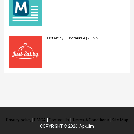
Just-eat.by – Доставка еды 3.2.2
Privacy policy
|
DMCA
|
Contact Us
|
Terms & Conditions
|
Site Map
COPYRIGHT © 2026
ApkJim