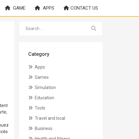
GAME
APPS
CONTACT US
Category
Apps
Games
Simulation
Education
ttent
Tools
rte,
Travel and local
Jouez
Business
uccès
Health and fitness