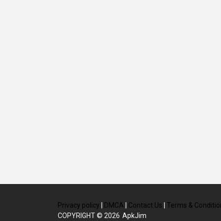
Privacy policy
|
DMCA
|
Contact Us
|
Terms & Conditio
COPYRIGHT © 2026
ApkJim