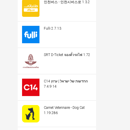
인천버스 - 인천시버스로 1.3.2
Fulli 2.7.13
SRT D-Ticket จองตั๋วรถไฟ 1.72
C14 החדשות של ישראל | ערוץ
14 7.4.9
Carnet Veterinaire - Dog Cat
1.19.286