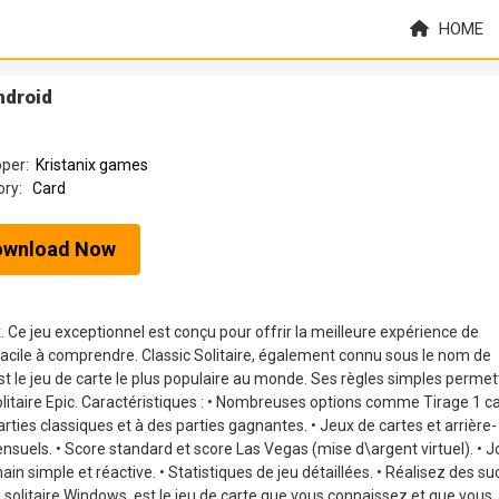
HOME
ndroid
oper:
Kristanix games
ory:
Card
ownload Now
uit. Ce jeu exceptionnel est conçu pour offrir la meilleure expérience de
t facile à comprendre. Classic Solitaire, également connu sous le nom de
est le jeu de carte le plus populaire au monde. Ses règles simples perme
Solitaire Epic. Caractéristiques : • Nombreuses options comme Tirage 1 ca
arties classiques et à des parties gagnantes. • Jeux de cartes et arrière-
ensuels. • Score standard et score Las Vegas (mise d\argent virtuel). • 
n simple et réactive. • Statistiques de jeu détaillées. • Réalisez des s
e solitaire Windows, est le jeu de carte que vous connaissez et que vous