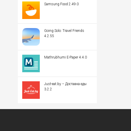
Samsung Food 2.49.0
Going Solo: Travel Friends
4.2.55
Mathrubhumi E-Paper 4.4.0
Just-eat.by – Доставка еды
3.2.2