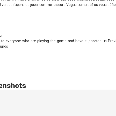
 diverses façons de jouer comme le score Vegas cumulatif où vous défi
c
to-everyone-who-are-playing-the-game-and-have-supported-us-Prev
ounds
eenshots