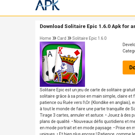
Download Solitaire Epic 1.6.0 Apk for a
Home
Card
Solitaire Epic 1.6.0
Devel
Categ
D
Solitaire Epic est un jeu de carte de solitaire grat
solitaire grâce à sa prise en main simple, claire e
patience ou Ruée vers l\Or (Klondike en anglais), 
à tout le monde de faire une partie tranquille de 
Tirage 3 cartes, annuler et astuce. • Jouez à des p
plans de qualité. • Nouveaux défis quotidiens et m
en mode portrait et en mode paysage. • Prise en mai
uniques. • Et bien plus encore ! Patience, comme l