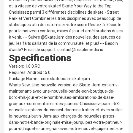
et la vitesse de votre skater! Skate Your Way to the Top
Choisissez parmi 3 différentes disciplines de skate - Street,
Park et Vert Combiner les trois disciplines avec beaucoup de
statistiques afin de maximiser votre score Restez à l\écoute
pour le nouveau contenu, mises à jour et améliorations du jeu
à venir. --- Suivre @SkateJam des nouvelles, des astuces de
jeu, les faits saillants de la communauté, et plus! --- Besoin
d\aide? Email de support: contact@maplemedia.io
Specifications
Version: 1.6.0.RC
Requires: Android : 5.0
Package Name: : com.skateboard.skatejam
Whats New: Une-nouvelle-version-de-Skate-Jam-est-arriv-
maintenant-avec-une-nouvelle-bande-son-boutique-de-
bord-mis-jour-et-de-nombreuses-amliorations-de-base-
grce-aux-commentaires-des-joueurs-Choisissez-parmi-53-
nouvelles-options-du-conseil-dadministration-et-dverrouiller-
le-nouveau-butin-Jam-aux-charges-de-nouvelles-pistes-
dans-notre-bande-originale-mise-jourquipez-votre-patineur-
pour-dchiqueter-une-gnar-avec-notre-nouvel-quipement-de-