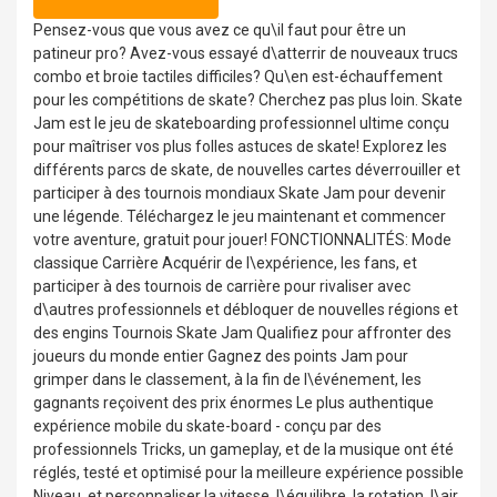
Pensez-vous que vous avez ce qu\il faut pour être un
patineur pro? Avez-vous essayé d\atterrir de nouveaux trucs
combo et broie tactiles difficiles? Qu\en est-échauffement
pour les compétitions de skate? Cherchez pas plus loin. Skate
Jam est le jeu de skateboarding professionnel ultime conçu
pour maîtriser vos plus folles astuces de skate! Explorez les
différents parcs de skate, de nouvelles cartes déverrouiller et
participer à des tournois mondiaux Skate Jam pour devenir
une légende. Téléchargez le jeu maintenant et commencer
votre aventure, gratuit pour jouer! FONCTIONNALITÉS: Mode
classique Carrière Acquérir de l\expérience, les fans, et
participer à des tournois de carrière pour rivaliser avec
d\autres professionnels et débloquer de nouvelles régions et
des engins Tournois Skate Jam Qualifiez pour affronter des
joueurs du monde entier Gagnez des points Jam pour
grimper dans le classement, à la fin de l\événement, les
gagnants reçoivent des prix énormes Le plus authentique
expérience mobile du skate-board - conçu par des
professionnels Tricks, un gameplay, et de la musique ont été
réglés, testé et optimisé pour la meilleure expérience possible
Niveau ️ et personnaliser la vitesse, l\équilibre, la rotation, l\air,