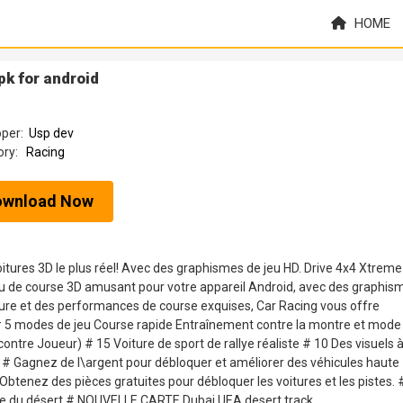
HOME
pk for android
oper:
Usp dev
ory:
Racing
ownload Now
voitures 3D le plus réel! Avec des graphismes de jeu HD. Drive 4x4 Xtreme
 jeu de course 3D amusant pour votre appareil Android, avec des graphis
eure et des performances de course exquises, Car Racing vous offre
! # 5 modes de jeu Course rapide Entraînement contre la montre et mode
ontre Joueur) # 15 Voiture de sport de rallye réaliste # 10 Des visuels 
es # Gagnez de l\argent pour débloquer et améliorer des véhicules haute
 Obtenez des pièces gratuites pour débloquer les voitures et les pistes. 
rte du désert # NOUVELLE CARTE Dubai UEA desert track