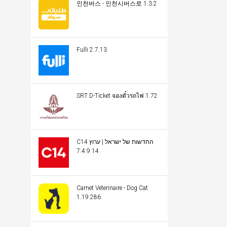
인천버스 - 인천시버스로 1.3.2
Fulli 2.7.13
SRT D-Ticket จองตั๋วรถไฟ 1.72
C14 החדשות של ישראל | ערוץ
14 7.4.9
Carnet Veterinaire - Dog Cat
1.19.286