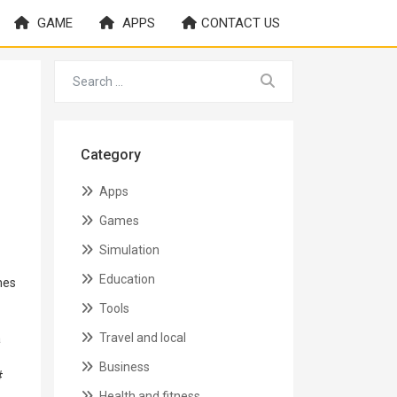
GAME
APPS
CONTACT US
Category
Apps
Games
Simulation
Education
mes
Tools
Travel and local
à
Business
#
Health and fitness