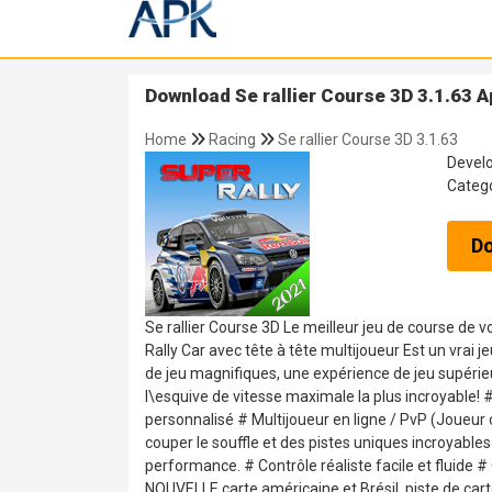
Download Se rallier Course 3D 3.1.63 A
Home
Racing
Se rallier Course 3D 3.1.63
Devel
Categ
D
Se rallier Course 3D Le meilleur jeu de course de 
Rally Car avec tête à tête multijoueur Est un vrai
de jeu magnifiques, une expérience de jeu supéri
l\esquive de vitesse maximale la plus incroyable
personnalisé # Multijoueur en ligne / PvP (Joueur c
couper le souffle et des pistes uniques incroyabl
performance. # Contrôle réaliste facile et fluide #
NOUVELLE carte américaine et Brésil, piste de ca