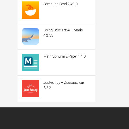
Samsung Food 2.49.0
Going Solo: Travel Friends
4.2.55
Mathrubhumi E-Paper 4.4.0
Just-eat.by – Доставка еды
3.2.2