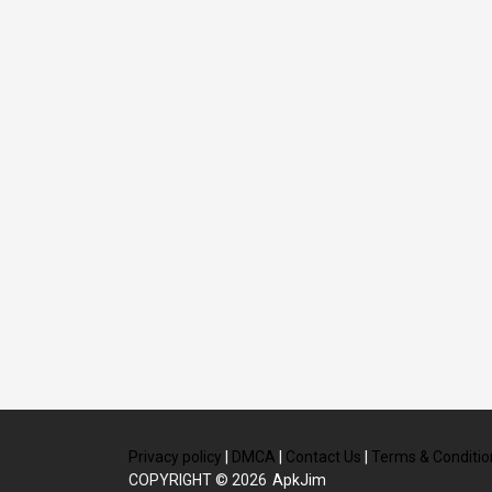
Privacy policy
|
DMCA
|
Contact Us
|
Terms & Conditio
COPYRIGHT © 2026
ApkJim