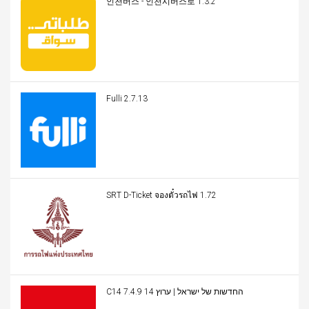
인천버스 - 인천시버스로 1.3.2
Fulli 2.7.13
SRT D-Ticket จองตั๋วรถไฟ 1.72
C14 החדשות של ישראל | ערוץ 14 7.4.9