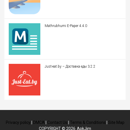
Mathrubhumi E-Paper 4.4.0
Just-eat.by – Доставка еды 3.2.2
Privacy policy
|
DMCA
|
Contact Us
|
Terms & Conditions
|
Site Map
COPYRIGHT © 2026
ApkJim