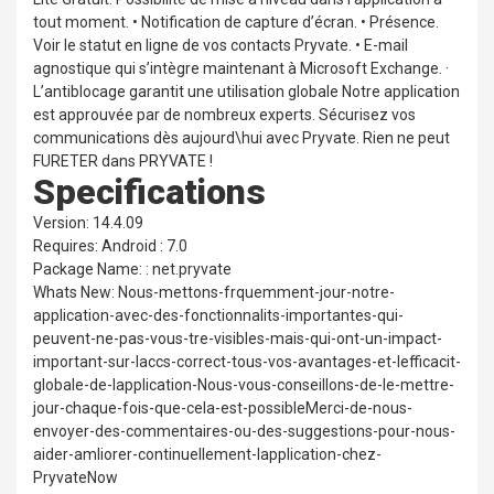
tout moment. • Notification de capture d’écran. • Présence.
Voir le statut en ligne de vos contacts Pryvate. • E-mail
agnostique qui s’intègre maintenant à Microsoft Exchange. ·
L’antiblocage garantit une utilisation globale Notre application
est approuvée par de nombreux experts. Sécurisez vos
communications dès aujourd\hui avec Pryvate. Rien ne peut
FURETER dans PRYVATE !
Specifications
Version: 14.4.09
Requires: Android : 7.0
Package Name: : net.pryvate
Whats New: Nous-mettons-frquemment-jour-notre-
application-avec-des-fonctionnalits-importantes-qui-
peuvent-ne-pas-vous-tre-visibles-mais-qui-ont-un-impact-
important-sur-laccs-correct-tous-vos-avantages-et-lefficacit-
globale-de-lapplication-Nous-vous-conseillons-de-le-mettre-
jour-chaque-fois-que-cela-est-possibleMerci-de-nous-
envoyer-des-commentaires-ou-des-suggestions-pour-nous-
aider-amliorer-continuellement-lapplication-chez-
PryvateNow