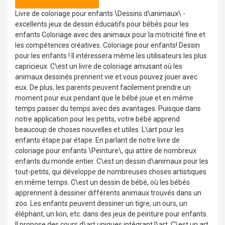
Livre de coloriage pour enfants \Dessins d\animaux\ -
excellents jeux de dessin éducatifs pour bébés pour les
enfants Coloriage avec des animaux pour la motricité fine et
les compétences créatives. Coloriage pour enfants! Dessin
pour les enfants ! Il intéressera même les utilisateurs les plus
capricieux. C\est un livre de coloriage amusant où les
animaux dessinés prennent vie et vous pouvez jouer avec
eux. De plus, les parents peuvent facilement prendre un
moment pour eux pendant que le bébé joue et en même
temps passer du temps avec des avantages. Puisque dans
notre application pour les petits, votre bébé apprend
beaucoup de choses nouvelles et utiles. L\art pour les
enfants étape par étape. En parlant de notre livre de
coloriage pour enfants \Peinture\, qui attire de nombreux
enfants du monde entier. C\est un dessin d\animaux pour les
tout-petits, qui développe de nombreuses choses artistiques
en même temps. C\est un dessin de bébé, où les bébés
apprennent à dessiner différents animaux trouvés dans un
zoo. Les enfants peuvent dessiner un tigre, un ours, un
éléphant, un lion, etc. dans des jeux de peinture pour enfants.
Il propose des cours d\art uniques intégrant l\art. C\est un art