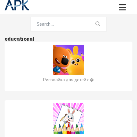
educational
Рисовайка для детей о�