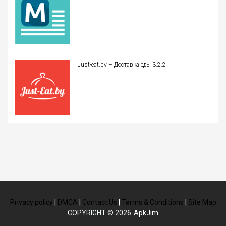
Just-eat.by – Доставка еды 3.2.2
Privacy policy
|
DMCA
|
Contact Us
|
Terms & Conditions
|
Site Map
COPYRIGHT © 2026
ApkJim