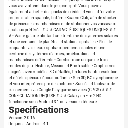
vous avez atteint dans le jeu principal ! Vous pouvez
également acheter des packs de crédits et vous offrir votre
propre station spatiale, l’infâme Kaamo Club, afin de stocker
de précieuses marchandises et de stationner vos vaisseaux
spatiaux préférés. # # # CARACTÉRISTIQUES UNIQUES # #
# • Vaste galaxie abritant une trentaine de systèmes solaires
et une centaine de planètes et stations spatiales • Plus de
cinquante vaisseaux spatiaux personnalisables et une
centaine de systèmes d’armes, améliorations et
marchandises différents • Combinaison unique de trois
modes de jeu : Histoire, Mission et Bac à sable • Graphismes
soignés avec modèles 3D détaillés, textures haute résolution
et effets spéciaux époustouflants • Son 3D, BO symphonique
et voix interprétées par des acteurs • Succès et tableaux de
classements via Google Play game services (GPGS) # # #
CONFIGURATION REQUISE # # # Galaxy on Fire 2 HD
fonctionne sous Android 3.1 ou version ultérieure.
Specifications
Version: 2.0.16
Requires: Android : 4.1