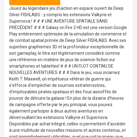
Jouez au légendaire jeu d\action en espace ouvert de Deep
Silver FISHLABS - y compris les extensions Valkyrie et
Supernova ! # # # UNE AVENTURE SPATIALE SANS
PRÉCÉDENT # # # Galaxy on Fire 2 HD est une version Google
Play entièrement optimisée de la simulation de commerce et
de combat spatial primée de Deep Silver FISHLABS. Avec ses
superbes graphismes 3D et la profondeur exceptionnelle de
son gameplay, le titre est légitimement considéré comme
une référence en matière de jeux de science-fiction sur
smartphones et tablettes! # # # UN FLOT CONTINU DE
NOUVELLES AVENTURES # # # Dans le jeu, vous incarnez
Keith T. Maxwell, un impétueux vétéran de guerre qui
s’efforce d’empêcher de sournois extraterrestres,
d’impitoyables pirates spatiaux et des fous assoiffés de
pouvoir de détruire la galaxie ! En plus de la dizaine d’heures
de campagne offerte par le jeu principal, vous pouvez
également participer à deux autres aventures en
déverrouillant les extensions Valkyrie et Supernova.
Disponibles par achat intégré, celles-ci permettent d’accéder
à une multitude de nouvelles missions et autres contenus, et
sont immédiatement utilisables, quel que soit le niveau que