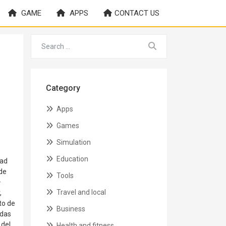
GAME
APPS
CONTACT US
Category
Apps
Games
Simulation
Education
dad
 de
Tools
·
Travel and local
,
to de
Business
odas
 del
Health and fitness