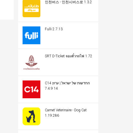
인천버스 - 인천시버스로 1.3.2
Fulli 2.7.13
SRT D-Ticket จองตั๋วรถไฟ 1.72
C14 החדשות של ישראל | ערוץ
14 7.4.9
Carnet Veterinaire - Dog Cat
1.19.286