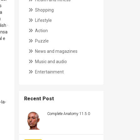
s
Shopping
la
u
Lifestyle
ish ·
Action
ensa
l e
Puzzle
News and magazines
Music and audio
Entertainment
Recent Post
la-
Complete Anatomy 11.5.0