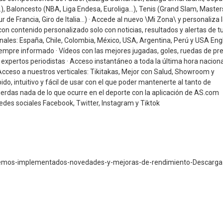
 Baloncesto (NBA, Liga Endesa, Euroliga…), Tenis (Grand Slam, Master
 de Francia, Giro de Italia…) · Accede al nuevo \Mi Zona\ y personaliza 
on contenido personalizado solo con noticias, resultados y alertas de t
onales: España, Chile, Colombia, México, USA, Argentina, Perú y USA Engl
empre informado · Vídeos con las mejores jugadas, goles, ruedas de pr
xpertos periodistas · Acceso instantáneo a toda la última hora naciona
 Acceso a nuestros verticales: Tikitakas, Mejor con Salud, Showroom y
do, intuitivo y fácil de usar con el que poder mantenerte al tanto de
e pierdas nada de lo que ocurre en el deporte con la aplicación de AS.com
es sociales Facebook, Twitter, Instagram y Tiktok
hemos-implementados-novedades-y-mejoras-de-rendimiento-Descarga-