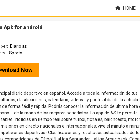
HOME
s Apk for android
oper:
Diario as
ory:
Sports
ownload Now
rincipal diario deportivo en español. Accede a toda la información de tus
ultados, clasificaciones, calendario, vídeos... y ponte al día de la actuali
n de forma fácil y rápida. Podrás conocer la información de última hora
lonmano … de la mano de los mejores periodistas. La app de AS te permite: 
tablet · Noticias en tiempo real sobre fútbol, fichajes, baloncesto, motor
misiones en directo nacionales e internacionales: vive el minuto a minu
ompeticiones deportivas · Clasificaciones y resultados actualizados de t
las competiciones de Fútbol (LaLiga Santander, LaLiga Smartbank, Copa