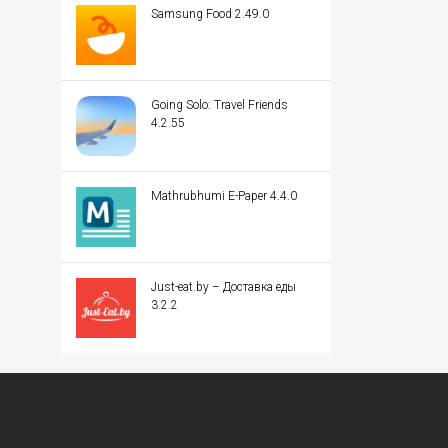
Samsung Food 2.49.0
Going Solo: Travel Friends
4.2.55
Mathrubhumi E-Paper 4.4.0
Just-eat.by – Доставка еды
3.2.2