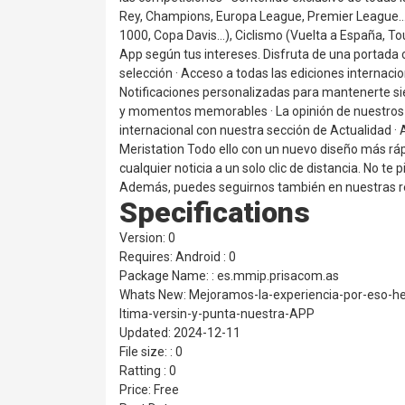
Rey, Champions, Europa League, Premier League…),
1000, Copa Davis…), Ciclismo (Vuelta a España, Tour
App según tus intereses. Disfruta de una portada c
selección · Acceso a todas las ediciones internaci
Notificaciones personalizadas para mantenerte si
y momentos memorables · La opinión de nuestros e
internacional con nuestra sección de Actualidad ·
Meristation Todo ello con un nuevo diseño más rápi
cualquier noticia a un solo clic de distancia. No t
Además, puedes seguirnos también en nuestras red
Specifications
Version: 0
Requires: Android : 0
Package Name: : es.mmip.prisacom.as
Whats New: Mejoramos-la-experiencia-por-eso-
ltima-versin-y-punta-nuestra-APP
Updated: 2024-12-11
File size: : 0
Ratting : 0
Price: Free