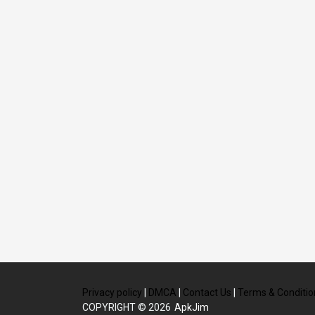
Privacy policy
|
DMCA
|
Contact Us
|
Terms & Conditio
COPYRIGHT © 2026
ApkJim