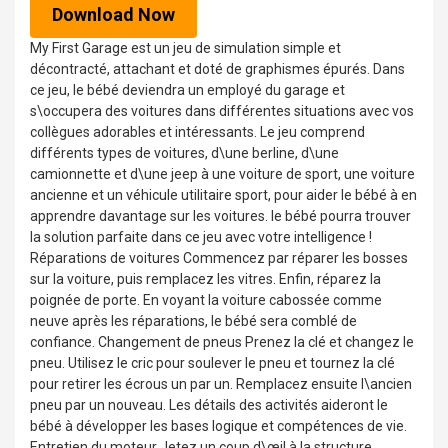
Download Now
My First Garage est un jeu de simulation simple et
décontracté, attachant et doté de graphismes épurés. Dans
ce jeu, le bébé deviendra un employé du garage et
s\occupera des voitures dans différentes situations avec vos
collègues adorables et intéressants. Le jeu comprend
différents types de voitures, d\une berline, d\une
camionnette et d\une jeep à une voiture de sport, une voiture
ancienne et un véhicule utilitaire sport, pour aider le bébé à en
apprendre davantage sur les voitures. le bébé pourra trouver
la solution parfaite dans ce jeu avec votre intelligence !
Réparations de voitures Commencez par réparer les bosses
sur la voiture, puis remplacez les vitres. Enfin, réparez la
poignée de porte. En voyant la voiture cabossée comme
neuve après les réparations, le bébé sera comblé de
confiance. Changement de pneus Prenez la clé et changez le
pneu. Utilisez le cric pour soulever le pneu et tournez la clé
pour retirer les écrous un par un. Remplacez ensuite l\ancien
pneu par un nouveau. Les détails des activités aideront le
bébé à développer les bases logique et compétences de vie.
Entretien du moteur Jetez un coup d\œil à la structure