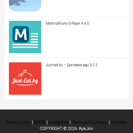
Mathrubhumi E-Paper 4.4.0
Just-eat.by – Доставка еды 3.2.2
Privacy policy
|
DMCA
|
Contact Us
|
Terms & Conditions
|
Site Map
COPYRIGHT © 2026
ApkJim