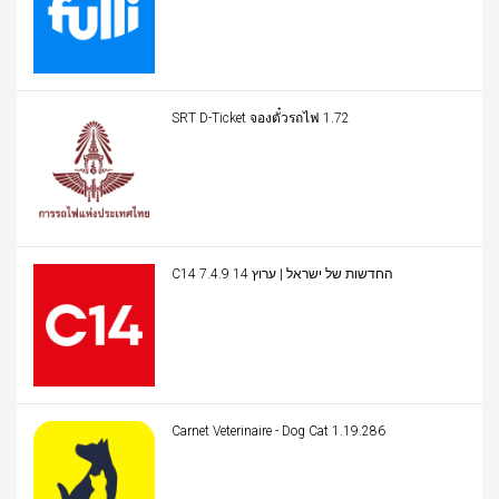
SRT D-Ticket จองตั๋วรถไฟ 1.72
C14 החדשות של ישראל | ערוץ 14 7.4.9
Carnet Veterinaire - Dog Cat 1.19.286