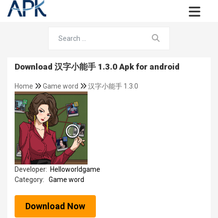
Download 汉字小能手 1.3.0 Apk for android
Home
Game word
汉字小能手 1.3.0
Developer:
Helloworldgame
Category:
Game word
Download Now