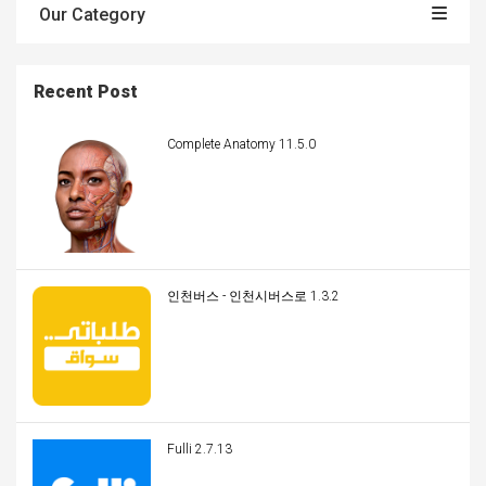
Our Category
Recent Post
Complete Anatomy 11.5.0
인천버스 - 인천시버스로 1.3.2
Fulli 2.7.13