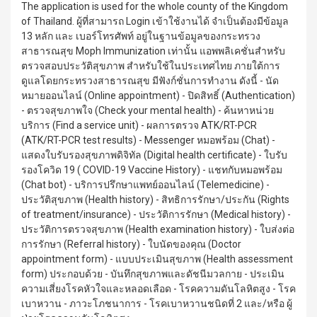
The application is used for the whole county of the Kingdom
of Thailand. ผู้ที่สามารถ Login เข้าใช้งานได้ จำเป็นต้องมีข้อมูล
13 หลัก และ เบอร์โทรศัพท์ อยู่ในฐานข้อมูลของกระทรวง
สาธารณสุข Moph Immunization เท่านั้น แอพพลิเคชั่นสำหรับ
ตรวจสอบประวัติสุขภาพ สำหรับใช้ในประเทศไทย ภายใต้การ
ดูแลโดยกระทรวงสาธารณสุข มีฟังก์ชั่นการทำงาน ดังนี้ - นัด
หมายออนไลน์ (Online appointment) - ปิดสิทธิ์ (Authentication)
- ตรวจสุขภาพใจ (Check your mental health) - ค้นหาหน่วย
บริการ (Find a service unit) - ผลการตรวจ ATK/RT-PCR
(ATK/RT-PCR test results) - Messenger หมอพร้อม (Chat) -
แสดงใบรับรองสุขภาพดิจิทัล (Digital health certificate) - ใบรับ
รองโควิด 19 ( COVID-19 Vaccine History) - แชทกับหมอพร้อม
(Chat bot) - บริการปรึกษาแพทย์ออนไลน์ (Telemedicine) -
ประวัติสุขภาพ (Health history) - สิทธิการรักษา/ประกัน (Rights
of treatment/insurance) - ประวัติการรักษา (Medical history) -
ประวัติการตรวจสุขภาพ (Health examination history) - ใบส่งต่อ
การรักษา (Referral history) - ใบนัดของคุณ (Doctor
appointment form) - แบบประเมินสุขภาพ (Health assessment
form) ประกอบด้วย - บันทึกสุขภาพและดัชนีมวลกาย - ประเมิน
ความเสี่ยงโรคหัวใจและหลอดเลือด - โรคความดันโลหิตสูง - โรค
เบาหวาน - ภาวะโภชนาการ - โรคเบาหวานชนิดที่ 2 และ/หรือ ผู้