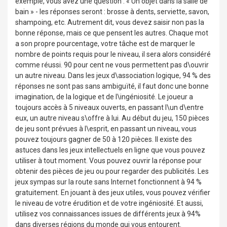
exemple, vous avez une question : « Un objet dans la salle de
bain » - les réponses seront : brosse à dents, serviette, savon,
shampoing, etc. Autrement dit, vous devez saisir non pas la
bonne réponse, mais ce que pensent les autres. Chaque mot
a son propre pourcentage, votre tâche est de marquer le
nombre de points requis pour le niveau, il sera alors considéré
comme réussi. 90 pour cent ne vous permettent pas d\ouvrir
un autre niveau. Dans les jeux d\association logique, 94 % des
réponses ne sont pas sans ambiguïté, il faut donc une bonne
imagination, de la logique et de l\ingéniosité. Le joueur a
toujours accès à 5 niveaux ouverts, en passant l\un d\entre
eux, un autre niveau s\offre à lui. Au début du jeu, 150 pièces
de jeu sont prévues à l\esprit, en passant un niveau, vous
pouvez toujours gagner de 50 à 120 pièces. Il existe des
astuces dans les jeux intellectuels en ligne que vous pouvez
utiliser à tout moment. Vous pouvez ouvrir la réponse pour
obtenir des pièces de jeu ou pour regarder des publicités. Les
jeux sympas sur la route sans Internet fonctionnent à 94 %
gratuitement. En jouant à des jeux utiles, vous pouvez vérifier
le niveau de votre érudition et de votre ingéniosité. Et aussi,
utilisez vos connaissances issues de différents jeux à 94%
dans diverses régions du monde qui vous entourent.