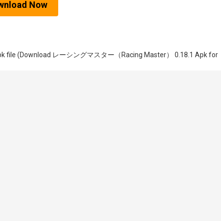
wnload Now
he apk file (Download レーシングマスター（Racing Master） 0.18.1 Apk for