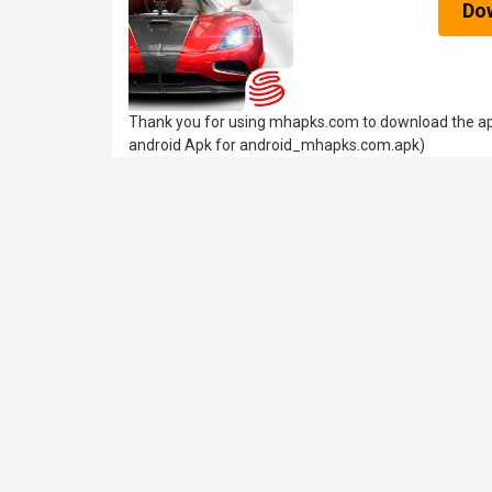
Do
Thank you for using mhapks.com to download t
android Apk for android_mhapks.com.apk)