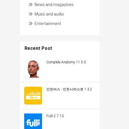
News and magazines
Music and audio
Entertainment
Recent Post
Complete Anatomy 11.5.0
인천버스 - 인천시버스로 1.3.2
Fulli 2.7.13