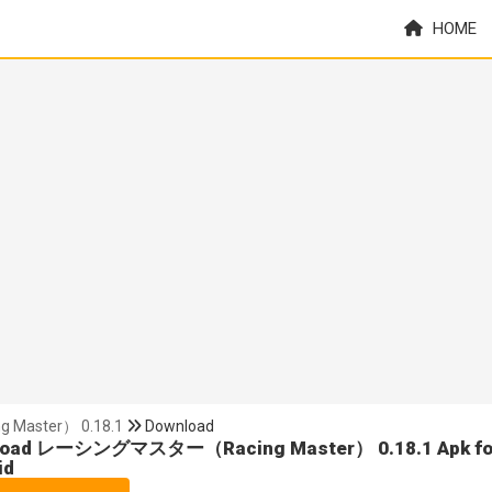
HOME
aster） 0.18.1
Download
load レーシングマスター（Racing Master） 0.18.1 Apk fo
id