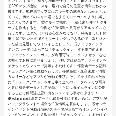
イン」。 すると、様々な機能を使うことが可能となります。
①GPSマップ機能 ・スキー場内で自分の位置が簡単にわかる
機能です。現在地マップにはスキー場の施設なども表示され
ていて、初めてのスキー場でもまるでローカルのように楽し
むことができます。 ②グループ機能 ・一緒に来た仲間とグル
ープを作成すると、仲間と位置情報の共有がリアルタイムで
行えます。 これではぐれる心配がなくなり、待ち合わせも簡
単！ 皆で思い出の場所をマーキングもできるので、滑り終わ
った後に見返してワイワイしましょう。 ③チェックインクー
ポン スキー場によっては「チェックイン」する事で使える
「チェックインクーポン」が利用可能に！ ランチセットなど
の割引でお得に滑りましょう。 使い方は簡単で、クーポンを
チケットカウンターで提示するだけです！ ④滑走データ記録
チェックイン後に移動を行うと、移動距離・最高速度・消費
カロリーなどをアプリが自動で集積。そして滑り終わった後
に「チェックアウト」をする事で全てのデータをメモや写真
と共に滑走データとして記録。さらにはタイムラインに公開
することで仲間達と思い出をシェアする事が出来ます！
※yukiyamaは滑走データ記録を可能にするために、アプリが
バックグラウンドの場合も位置情報を収集します。 ⑤オンラ
インイベント yukiyamaやスキー場が企画するオンラインイベ
ントがシーズン中に多数開催！ 「チェックイン」するだけで