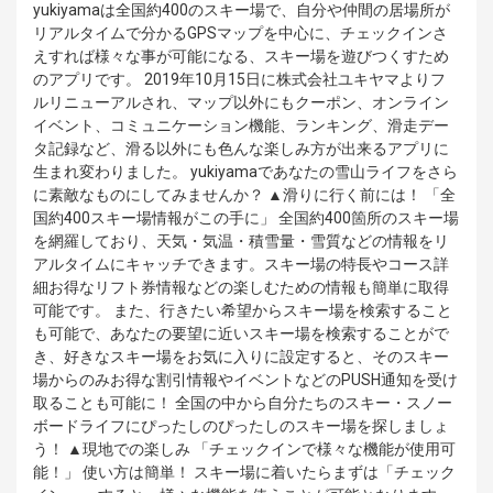
yukiyamaは全国約400のスキー場で、自分や仲間の居場所が
リアルタイムで分かるGPSマップを中心に、チェックインさ
えすれば様々な事が可能になる、スキー場を遊びつくすため
のアプリです。 2019年10月15日に株式会社ユキヤマよりフ
ルリニューアルされ、マップ以外にもクーポン、オンライン
イベント、コミュニケーション機能、ランキング、滑走デー
タ記録など、滑る以外にも色んな楽しみ方が出来るアプリに
生まれ変わりました。 yukiyamaであなたの雪山ライフをさら
に素敵なものにしてみませんか？ ▲滑りに行く前には！ 「全
国約400スキー場情報がこの手に」 全国約400箇所のスキー場
を網羅しており、天気・気温・積雪量・雪質などの情報をリ
アルタイムにキャッチできます。スキー場の特長やコース詳
細お得なリフト券情報などの楽しむための情報も簡単に取得
可能です。 また、行きたい希望からスキー場を検索すること
も可能で、あなたの要望に近いスキー場を検索することがで
き、好きなスキー場をお気に入りに設定すると、そのスキー
場からのみお得な割引情報やイベントなどのPUSH通知を受け
取ることも可能に！ 全国の中から自分たちのスキー・スノー
ボードライフにぴったしのぴったしのスキー場を探しましょ
う！ ▲現地での楽しみ 「チェックインで様々な機能が使用可
能！」 使い方は簡単！ スキー場に着いたらまずは「チェック