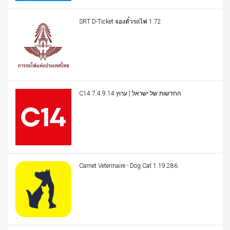
SRT D-Ticket จองตั๋วรถไฟ 1.72
C14 החדשות של ישראל | ערוץ 14 7.4.9
Carnet Veterinaire - Dog Cat 1.19.286