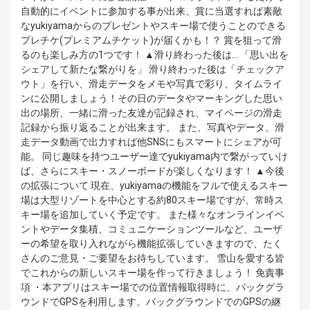
自動的にイベントに参加する事が出来、賞に当選すれば素敵
なyukiyamaからのプレゼントやスキー場で使うことのできる
プレチケ(プレミアムチケット)が届くかも！？ 賞を狙って滑
るのも楽しみ方の1つです！ ▲滑り終わった後は… 「思い出を
シェアして新たな繋がりを」 滑り終わった後は「チェックア
ウト」を行い、滑走データをメモや写真で彩り、タイムライ
ンに公開しましょう！その日のデータやマーキングした思い
出の場所、一緒に滑った友達が記録され、マイページの滑走
記録から振り返ることが出来ます。 また、写真やデータ、滑
走データ動画で出力すれば他SNSにもスマートにシェアが可
能。 同じ趣味を持つユーザー達でyukiyama内で繋がっていけ
ば、さらにスキー・スノーボードが楽しくなります！ ▲今後
の拡張について 現在、yukiyamaの機能をフルで使えるスキー
場は大型リゾートを中心とする約80スキー場ですが、常時ス
キー場を追加していく予定です。 また様々なオンラインイベ
ントやデータ集積、コミュニケーションツールなど、ユーザ
ーの希望を取り入れながら機能拡張していきますので、たく
さんのご意見・ご要望をお待ちしています。 雪山を愛する皆
でこれからの新しいスキー場を作って行きましょう！ 免責事
項 ・本アプリはスキー場での位置情報取得時に、バックグラ
ウンドでGPSを利用します。バックグラウンドでのGPSの継