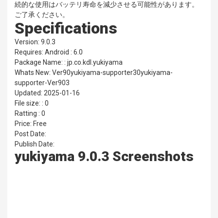
続的な使用はバッテリ寿命を減少させる可能性があります。
ご了承ください。
Specifications
Version: 9.0.3
Requires: Android : 6.0
Package Name: : jp.co.kdl.yukiyama
Whats New: Ver90yukiyama-supporter30yukiyama-
supporter-Ver903
Updated: 2025-01-16
File size: : 0
Ratting : 0
Price: Free
Post Date:
Publish Date:
yukiyama 9.0.3 Screenshots