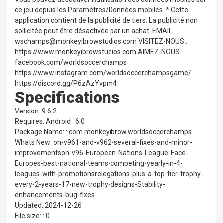
ce jeu depuis les Paramètres/Données mobiles. * Cette
application contient de la publicité de tiers. La publicité non
sollicitée peut être désactivée par un achat. EMAIL:
wschamps@monkeyibrowstudios.com VISITEZ-NOUS :
https://www.monkeyibrowstudios.com AIMEZ-NOUS :
facebook.com/worldsoccerchamps
https://www.instagram.com/worldsoccerchampsgame/
https://discord.gg/P6zAzYvpm4
Specifications
Version: 9.6.2
Requires: Android : 6.0
Package Name: : com.monkeyibrow.worldsoccerchamps
Whats New: on-v961-and-v962-several-fixes-and-minor-
improvementson-v96-European-Nations-League-Face-
Europes-best-national-teams-competing-yearly-in-4-
leagues-with-promotionsrelegations-plus-a-top-tier-trophy-
every-2-years-17-new-trophy-designs-Stability-
enhancements-bug-fixes
Updated: 2024-12-26
File size: : 0