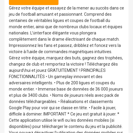
Gérez votre équipe et essayez de la mener au succès dans ce
jeu de football amusant et passionnant. Comprend des
centaines de véritables ligues et coupes de football du
monde entier, ainsi que de nombreux clubs locaux et équipes
nationales. L\interface élégante vous plongera
complètement dans le drame électrisant de chaque match.
Impressionnez les fans et passez, dribblez et foncez vers la
victoire à l\aide de commandes magnétiques intuitives.
Gérez votre équipe, marquez des buts, gagnez des trophées,
changez de club et remportez la victoire ! Téléchargez dès
aujourd\hui et jouez GRATUITEMENT ! PRINCIPALES
FONCTIONNALITÉS • Un gameplay innovant et des
adversaires intelligents. • Plus de 200 ligues et coupes du
monde entier. • Immense base de données de 36 000 joueurs
et plus de 3400 clubs. • Noms de joueurs réels avec pack de
données téléchargeables. • Réalisations et classements
Google Play pour voir qui se classe en tête. • Facile à jouer,
difficile à dominer. IMPORTANT * Ce jeu est gratuit à jouer. *
Cette application utilise le wifi ou les données mobiles (si
disponibles) pour télécharger le contenu du jeu et la publicité.
Vous pouvez désactiver l\utilisation des données mobiles sur