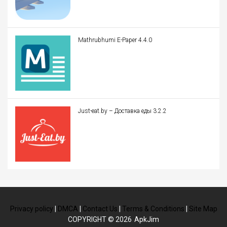
Mathrubhumi E-Paper 4.4.0
Just-eat.by – Доставка еды 3.2.2
Privacy policy
|
DMCA
|
Contact Us
|
Terms & Conditions
|
Site Map
COPYRIGHT © 2026
ApkJim