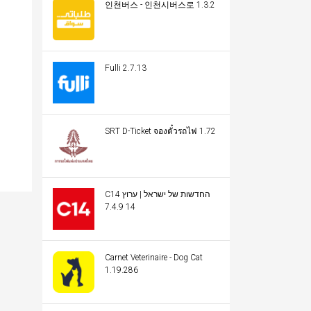
인천버스 - 인천시버스로 1.3.2
Fulli 2.7.13
SRT D-Ticket จองตั๋วรถไฟ 1.72
C14 החדשות של ישראל | ערוץ
14 7.4.9
Carnet Veterinaire - Dog Cat
1.19.286