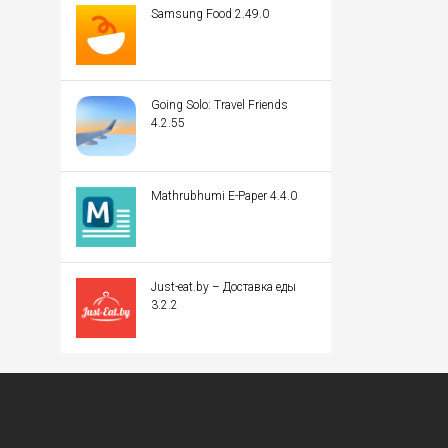
Samsung Food 2.49.0
Going Solo: Travel Friends
4.2.55
Mathrubhumi E-Paper 4.4.0
Just-eat.by – Доставка еды
3.2.2