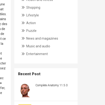
 une
Shopping
nat
iles.
Lifestyle
tains
Action
c des
u de
Puzzle
 de
News and magazines
st ce
 la
Music and audio
êt
Entertainment
de
ecter
isez
Recent Post
vec
 ➔
Complete Anatomy 11.5.0
fer,
le