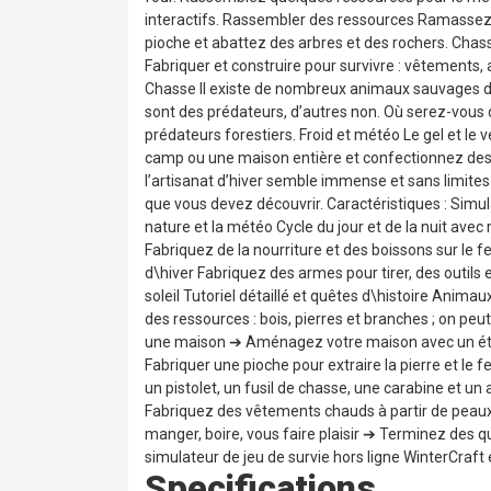
interactifs. Rassembler des ressources Ramassez d
pioche et abattez des arbres et des rochers. Chas
Fabriquer et construire pour survivre : vêtements, 
Chasse Il existe de nombreux animaux sauvages dans 
sont des prédateurs, d’autres non. Où serez-vous d
prédateurs forestiers. Froid et météo Le gel et le 
camp ou une maison entière et confectionnez des 
l’artisanat d’hiver semble immense et sans limites 
que vous devez découvrir. Caractéristiques : Simula
nature et la météo Cycle du jour et de la nuit ave
Fabriquez de la nourriture et des boissons sur le
d\hiver Fabriquez des armes pour tirer, des outil
soleil Tutoriel détaillé et quêtes d\histoire Anim
des ressources : bois, pierres et branches ; on peu
une maison ➔ Aménagez votre maison avec un établi
Fabriquer une pioche pour extraire la pierre et le
un pistolet, un fusil de chasse, une carabine et un
Fabriquez des vêtements chauds à partir de peaux 
manger, boire, vous faire plaisir ➔ Terminez des 
simulateur de jeu de survie hors ligne WinterCraft 
Specifications