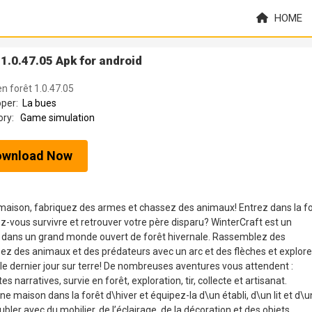
HOME
 1.0.47.05 Apk for android
en forêt 1.0.47.05
oper:
La bues
ory:
Game simulation
ownload Now
e maison, fabriquez des armes et chassez des animaux! Entrez dans la f
ez-vous survivre et retrouver votre père disparu? WinterCraft est un
nt dans un grand monde ouvert de forêt hivernale. Rassemblez des
ez des animaux et des prédateurs avec un arc et des flèches et explore
 le dernier jour sur terre! De nombreuses aventures vous attendent :
rratives, survie en forêt, exploration, tir, collecte et artisanat.
 maison dans la forêt d\hiver et équipez-la d\un établi, d\un lit et d\u
er avec du mobilier, de l’éclairage, de la décoration et des objets