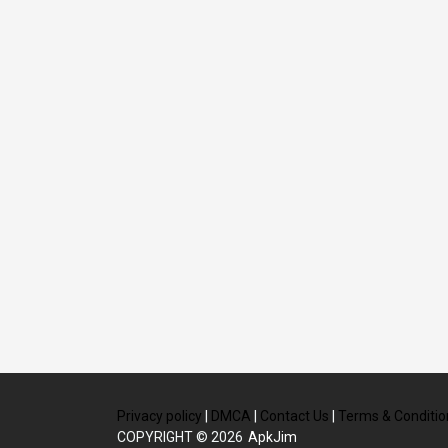
Privacy policy
|
DMCA
|
Contact Us
|
Terms & Conditio
COPYRIGHT © 2026
ApkJim