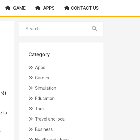
GAME
APPS
CONTACT US
Category
Apps
Games
Simulation
orêt
Education
Tools
z la
Travel and local
Business
n
Health and fitness