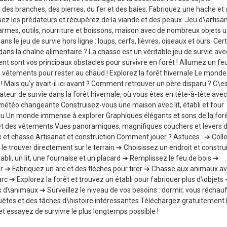
es branches, des pierres, du fer et des baies. Fabriquez une hache et
sez les prédateurs et récupérez de la viande et des peaux. Jeu d\artisa
armes, outils, nourriture et boissons, maison avec de nombreux objets ut
le jeu de survie hors ligne : loups, cerfs, lièvres, oiseaux et ours. Cer
ans la chaîne alimentaire ? La chasse est un véritable jeu de survie ave
vent sont vos principaux obstacles pour survivre en forêt ! Allumez un fe
vêtements pour rester au chaud ! Explorez la forêt hivernale Le monde
! Mais qu’y avait-il ici avant ? Comment retrouver un père disparu ? C\e
teur de survie dans la forêt hivernale, où vous êtes en tête-à-tête avec
c météo changeante Construisez-vous une maison avec lit, établi et four
 feu Un monde immense à explorer Graphiques élégants et sons de la for
s et des vêtements Vues panoramiques, magnifiques couchers et levers 
aux et chasse Artisanat et construction Comment jouer ? Astuces : ➔ Coll
t le trouver directement sur le terrain ➔ Choisissez un endroit et constru
, un lit, une fournaise et un placard ➔ Remplissez le feu de bois ➔
 fer ➔ Fabriquez un arc et des flèches pour tirer ➔ Chasse aux animaux a
 arc ➔ Explorez la forêt et trouvez un établi pour fabriquer plus d\objets
d\animaux ➔ Surveillez le niveau de vos besoins : dormir, vous réchauf
quêtes et des tâches d\histoire intéressantes Téléchargez gratuitement 
et essayez de survivre le plus longtemps possible !