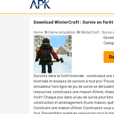
Download WinterCraft : Survie en forêt
Home
Game simulation
WinterCraft : Survie 
Devel
Categ
D
Survivez dans la forêt hivernale : construisez un
hivernale et essayez de survivre à tout prix ! Pouv
simulateur hors ligne de jeu de survie se déroula
ressources, construisez une maison d\hiver, chass
forêt ! Chaque jour dans un jeu de survie peut être
construction et aménagement d\une maison, quêtes na
Construire une maison d\hiver Construisez-vous une
four. Rassemblez quelques ressources pour le meubl