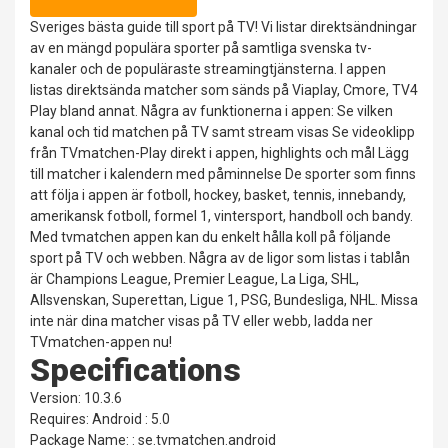
Sveriges bästa guide till sport på TV! Vi listar direktsändningar
av en mängd populära sporter på samtliga svenska tv-
kanaler och de populäraste streamingtjänsterna. I appen
listas direktsända matcher som sänds på Viaplay, Cmore, TV4
Play bland annat. Några av funktionerna i appen: Se vilken
kanal och tid matchen på TV samt stream visas Se videoklipp
från TVmatchen-Play direkt i appen, highlights och mål Lägg
till matcher i kalendern med påminnelse De sporter som finns
att följa i appen är fotboll, hockey, basket, tennis, innebandy,
amerikansk fotboll, formel 1, vintersport, handboll och bandy.
Med tvmatchen appen kan du enkelt hålla koll på följande
sport på TV och webben. Några av de ligor som listas i tablån
är Champions League, Premier League, La Liga, SHL,
Allsvenskan, Superettan, Ligue 1, PSG, Bundesliga, NHL. Missa
inte när dina matcher visas på TV eller webb, ladda ner
TVmatchen-appen nu!
Specifications
Version: 10.3.6
Requires: Android : 5.0
Package Name: : se.tvmatchen.android