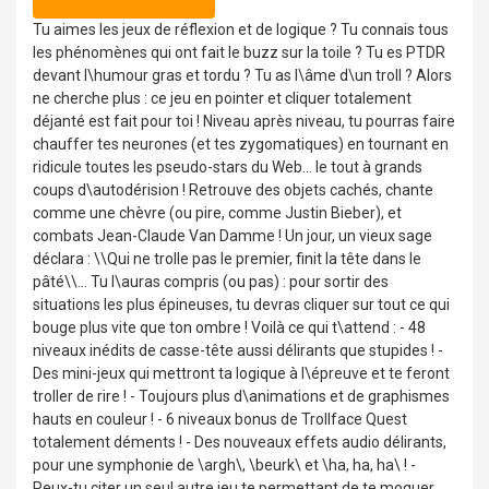
Tu aimes les jeux de réflexion et de logique ? Tu connais tous
les phénomènes qui ont fait le buzz sur la toile ? Tu es PTDR
devant l\humour gras et tordu ? Tu as l\âme d\un troll ? Alors
ne cherche plus : ce jeu en pointer et cliquer totalement
déjanté est fait pour toi ! Niveau après niveau, tu pourras faire
chauffer tes neurones (et tes zygomatiques) en tournant en
ridicule toutes les pseudo-stars du Web... le tout à grands
coups d\autodérision ! Retrouve des objets cachés, chante
comme une chèvre (ou pire, comme Justin Bieber), et
combats Jean-Claude Van Damme ! Un jour, un vieux sage
déclara : \\Qui ne trolle pas le premier, finit la tête dans le
pâté\\... Tu l\auras compris (ou pas) : pour sortir des
situations les plus épineuses, tu devras cliquer sur tout ce qui
bouge plus vite que ton ombre ! Voilà ce qui t\attend : - 48
niveaux inédits de casse-tête aussi délirants que stupides ! -
Des mini-jeux qui mettront ta logique à l\épreuve et te feront
troller de rire ! - Toujours plus d\animations et de graphismes
hauts en couleur ! - 6 niveaux bonus de Trollface Quest
totalement déments ! - Des nouveaux effets audio délirants,
pour une symphonie de \argh\, \beurk\ et \ha, ha, ha\ ! -
Peux-tu citer un seul autre jeu te permettant de te moquer