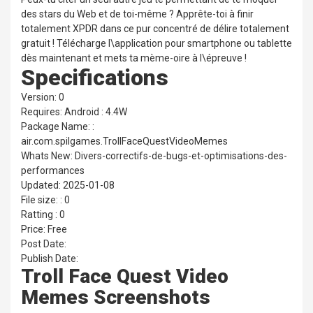
des stars du Web et de toi-même ? Apprête-toi à finir
totalement XPDR dans ce pur concentré de délire totalement
gratuit ! Télécharge l\application pour smartphone ou tablette
dès maintenant et mets ta mème-oire à l\épreuve !
Specifications
Version: 0
Requires: Android : 4.4W
Package Name: :
air.com.spilgames.TrollFaceQuestVideoMemes
Whats New: Divers-correctifs-de-bugs-et-optimisations-des-
performances
Updated: 2025-01-08
File size: : 0
Ratting : 0
Price: Free
Post Date:
Publish Date:
Troll Face Quest Video
Memes Screenshots