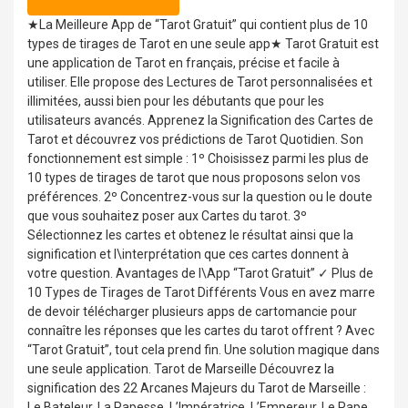
★La Meilleure App de “Tarot Gratuit” qui contient plus de 10
types de tirages de Tarot en une seule app★ Tarot Gratuit est
une application de Tarot en français, précise et facile à
utiliser. Elle propose des Lectures de Tarot personnalisées et
illimitées, aussi bien pour les débutants que pour les
utilisateurs avancés. Apprenez la Signification des Cartes de
Tarot et découvrez vos prédictions de Tarot Quotidien. Son
fonctionnement est simple : 1º Choisissez parmi les plus de
10 types de tirages de tarot que nous proposons selon vos
préférences. 2º Concentrez-vous sur la question ou le doute
que vous souhaitez poser aux Cartes du tarot. 3º
Sélectionnez les cartes et obtenez le résultat ainsi que la
signification et l\interprétation que ces cartes donnent à
votre question. Avantages de l\App “Tarot Gratuit” ✓ Plus de
10 Types de Tirages de Tarot Différents Vous en avez marre
de devoir télécharger plusieurs apps de cartomancie pour
connaître les réponses que les cartes du tarot offrent ? Avec
“Tarot Gratuit”, tout cela prend fin. Une solution magique dans
une seule application. Tarot de Marseille Découvrez la
signification des 22 Arcanes Majeurs du Tarot de Marseille :
Le Bateleur, La Papesse, L’Impératrice, L’Empereur, Le Pape,