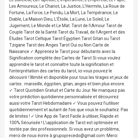
Les Amoureux, Le Chariot, La Justice, L’Hermite, La Roue de
Fortune, La Force, Le Pendu, La Mort, La Tempérance, Le
Diable, La Maison Dieu, L’Étoile, La Lune, Le Soleil, Le
Jugement, Le Monde et Le Mat. Tarot de l\Amour Tarot de
Couple Tarot de la Santé Tarot du Travail, de l\Argent et des
Études Tarot Celtique Tarot Égyptien Tarot Gitan ou Tarot
Tzigane Tarot des Anges Tarot Oui ou Non Carte de
Naissance ✓ Apprenez le Tarot pour débutants avec la
Signification complète des Cartes de Tarot Si vous voulez
apprendre le tarot et connaître toute la signification et
l\interprétation des cartes du tarot, ici vous pouvez le
découvrir ! Illimité et disponible pour tous les tirages et jeux de
cartes : marseille, égyptien, gitan, anges et bien plus encore.
✓ Tarot Quotidien Gratuit et Carte du Jour. Ne manquez pas
votre prédiction quotidienne personnalisée et découvrez
aussi votre Tarot Hebdomadaire ✓ Vous pouvez l\utiliser
quotidiennement et autant de fois que vous le souhaitez. Pas
de limites ! ✓ Une App de Tarot Facile à utiliser, Rapide et
100% Sécurisée ! L\application de Tarot est optimisée et
testée par des professionnels. Si vous avez un problème,
merci de nous écrire à grupoprecedo@gmail.com. Merci