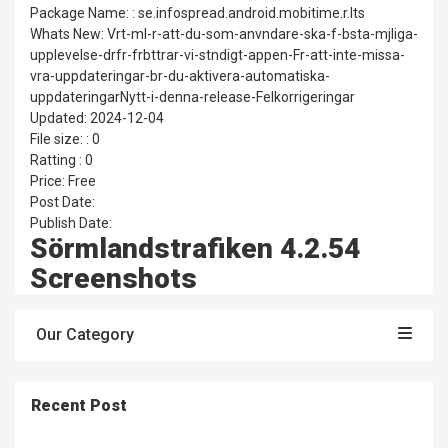
Package Name: : se.infospread.android.mobitime.r.lts
Whats New: Vrt-ml-r-att-du-som-anvndare-ska-f-bsta-mjliga-
upplevelse-drfr-frbttrar-vi-stndigt-appen-Fr-att-inte-missa-
vra-uppdateringar-br-du-aktivera-automatiska-
uppdateringarNytt-i-denna-release-Felkorrigeringar
Updated: 2024-12-04
File size: : 0
Ratting : 0
Price: Free
Post Date:
Publish Date:
Sörmlandstrafiken 4.2.54
Screenshots
Our Category
Recent Post