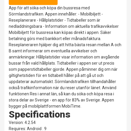
App för att söka och köpa din bussresa med
Sörmlandstrafiken. Appen innehåller: - Mobilbiljett -
Reseplanerare - Hållplatstider - Tidtabeller som är
nedladdningsbara - Information om aktuella trafikavvikelser
Mobilbiljett för bussresa kan köpas direkt i appen. Säker
betalning görs med bankkort eller månadsfaktura.
Reseplaneraren hjälper dig att hitta bästa resan mellan A och
B samt informerar om eventuella avvikelser och
anmärkningar. Hållplatstider visar information om avgående
bussar från vald hållplats. Tidtabeller i appen ser ut precis
som papperstidtabeller gjorde. Appen påminner dig om när
giltighetstiden för en tidtabell håller på att gå ut och
uppdaterar automatiskt. Sörmlandstrafiken tillhandahåller
också trafikinformation när du reser utanför länet. Använd
funktionen Res i annat län, så kan du söka och köpa resa i
stora delar av Sverige - en app för 83% av Sverige. Appen
bygger på mobilplattformen MobiTime.
Specifications
Version: 4.2.54
Requires: Android : 9