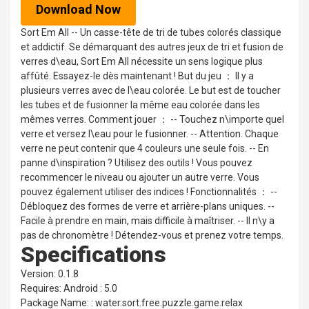
Download Now
Sort Em All -- Un casse-tête de tri de tubes colorés classique
et addictif. Se démarquant des autres jeux de tri et fusion de
verres d\eau, Sort Em All nécessite un sens logique plus
affûté. Essayez-le dès maintenant ! But du jeu ： Il y a
plusieurs verres avec de l\eau colorée. Le but est de toucher
les tubes et de fusionner la même eau colorée dans les
mêmes verres. Comment jouer ： -- Touchez n\importe quel
verre et versez l\eau pour le fusionner. -- Attention. Chaque
verre ne peut contenir que 4 couleurs une seule fois. -- En
panne d\inspiration ? Utilisez des outils ! Vous pouvez
recommencer le niveau ou ajouter un autre verre. Vous
pouvez également utiliser des indices ! Fonctionnalités ： --
Débloquez des formes de verre et arrière-plans uniques. --
Facile à prendre en main, mais difficile à maîtriser. -- Il n\y a
pas de chronomètre ! Détendez-vous et prenez votre temps.
Specifications
Version: 0.1.8
Requires: Android : 5.0
Package Name: : water.sort.free.puzzle.game.relax