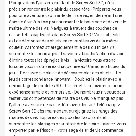
Plongez dans l\univers exaltant de Screw Sort 3D, où la
précision rencontre le plaisir du casse-tête ! Préparez-vous
pour une aventure captivante de tri de vis, en démêlant une
épingle à vis à la fois pour surmonter le bourrage et devenir le
maître ultime des vis. Naviguez à travers des couches de
casse-têtes captivants dans Screw Sort 3D ! Votre objectif
est de démonter des objets en retirant les vis de la même
couleur. Affrontez stratégiquement le défi du tri des vis,
surmontez les bourrages et savourez la satisfaction d\avoir
éliminé toutes les épingles à vis – la victoire vous attend
lorsque vous maîtriserez chaque niveau ! Caractéristiques du
jeu : - Découvrez le plaisir de désassembler des objets. - Un
jeu de correspondance innovant. - Doublez le plaisir avec le
démontage de modèles 3D. - Glisser et faire pivoter pour une
expérience simple et immersive. - De nombreux niveaux pour
tester vos compétences de maître des vis. Ne manquez pas
l\ultime aventure de casse-tête avec des vis ! Téléchargez
Screw Sort 3D dès maintenant et rejoignez les rangs des
maîtres des vis. Explorez des puzzles fascinants et
surmontez les blocages pour atteindre la gloire. Laissez-vous
emporter par le frisson – votre saga de tri de vis commence