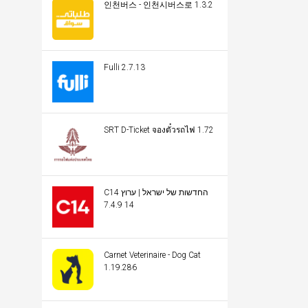
인천버스 - 인천시버스로 1.3.2
Fulli 2.7.13
SRT D-Ticket จองตั๋วรถไฟ 1.72
C14 החדשות של ישראל | ערוץ
14 7.4.9
Carnet Veterinaire - Dog Cat
1.19.286