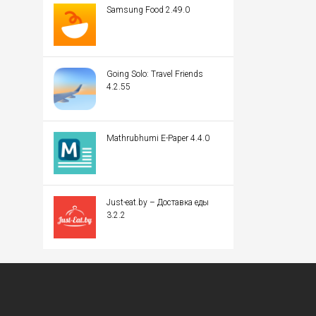
Samsung Food 2.49.0
Going Solo: Travel Friends
4.2.55
Mathrubhumi E-Paper 4.4.0
Just-eat.by – Доставка еды
3.2.2