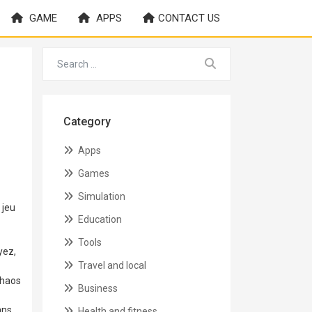
GAME
APPS
CONTACT US
Category
Apps
Games
Simulation
 jeu
Education
Tools
yez,
Travel and local
chaos
Business
ans
Health and fitness