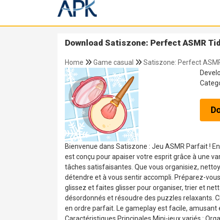
Download Satiszone: Perfect ASMR Tidy
Home
Game casual
Satiszone: Perfect ASMR
Devel
Categ
D
Bienvenue dans Satiszone : Jeu ASMR Parfait ! Ent
est conçu pour apaiser votre esprit grâce à une va
tâches satisfaisantes. Que vous organisiez, netto
détendre et à vous sentir accompli. Préparez-vous
glissez et faites glisser pour organiser, trier et
désordonnés et résoudre des puzzles relaxants. C
en ordre parfait. Le gameplay est facile, amusant
Caractéristiques Principales Mini-jeux variés : O