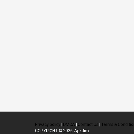
Privacy policy
|
DMCA
|
Contact Us
|
Terms & Conditio
COPYRIGHT © 2026
ApkJim