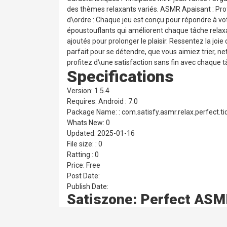
des thèmes relaxants variés. ASMR Apaisant : Profi
d\ordre : Chaque jeu est conçu pour répondre à vo
époustouflants qui améliorent chaque tâche rela
ajoutés pour prolonger le plaisir. Ressentez la jo
parfait pour se détendre, que vous aimiez trier, 
profitez d\une satisfaction sans fin avec chaque 
Specifications
Version: 1.5.4
Requires: Android : 7.0
Package Name: : com.satisfy.asmr.relax.perfect.ti
Whats New: 0
Updated: 2025-01-16
File size: : 0
Ratting : 0
Price: Free
Post Date:
Publish Date:
Satiszone: Perfect ASM