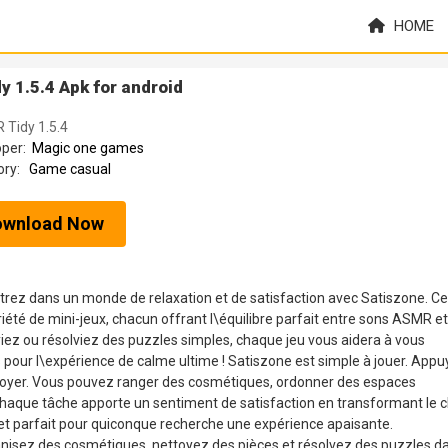
HOME
 1.5.4 Apk for android
 Tidy 1.5.4
oper:
Magic one games
ory:
Game casual
ownload Now
rez dans un monde de relaxation et de satisfaction avec Satiszone. Ce
riété de mini-jeux, chacun offrant l\équilibre parfait entre sons ASMR et
yiez ou résolviez des puzzles simples, chaque jeu vous aidera à vous
 pour l\expérience de calme ultime ! Satiszone est simple à jouer. Appu
 nettoyer. Vous pouvez ranger des cosmétiques, ordonner des espaces
haque tâche apporte un sentiment de satisfaction en transformant le 
 et parfait pour quiconque recherche une expérience apaisante.
rganisez des cosmétiques, nettoyez des pièces et résolvez des puzzles d