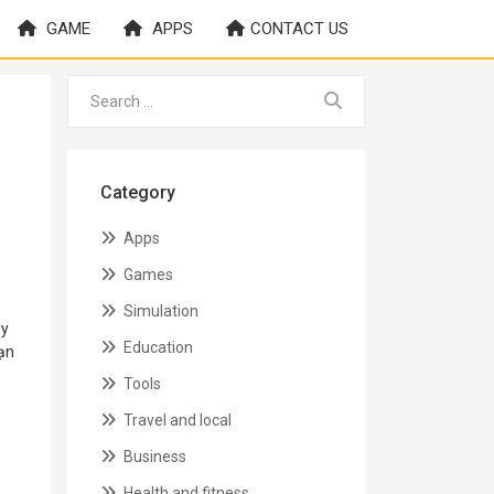
GAME
APPS
CONTACT US
Category
Apps
Games
Simulation
uy
Education
hạn
Tools
Travel and local
Business
Health and fitness