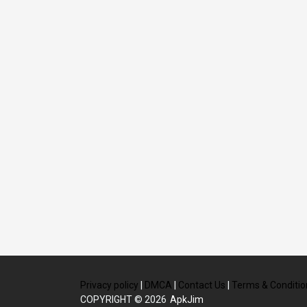
Privacy policy
|
DMCA
|
Contact Us
|
Terms & Conditio
COPYRIGHT © 2026
ApkJim