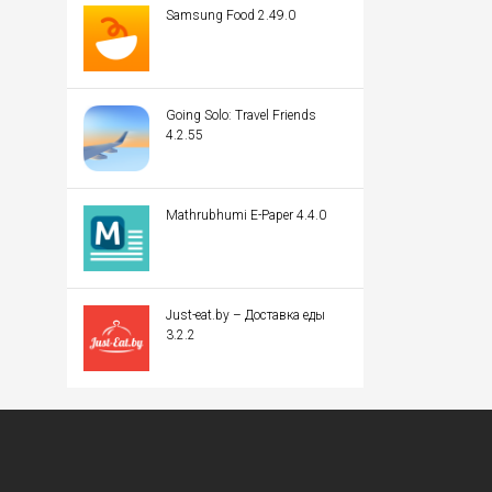
Samsung Food 2.49.0
Going Solo: Travel Friends
4.2.55
Mathrubhumi E-Paper 4.4.0
Just-eat.by – Доставка еды
3.2.2