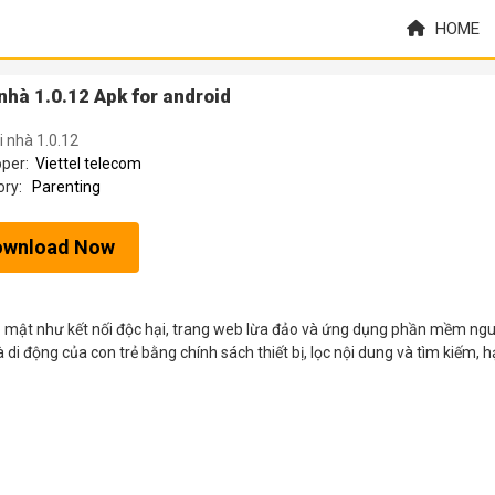
HOME
hà 1.0.12 Apk for android
 nhà 1.0.12
oper:
Viettel telecom
ory:
Parenting
ownload Now
 mật như kết nối độc hại, trang web lừa đảo và ứng dụng phần mềm ng
di động của con trẻ bằng chính sách thiết bị, lọc nội dung và tìm kiếm, 