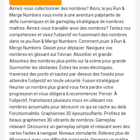
Aimez-vous collectionner des nombres? Alors, le jeu Run &
Merge Numbers vous invite à une aventure palpitante de
défis numériques et de gameplay stratégique de nombres
maîtres. Aimez-vous travailler avec des nombres? Testez vos
compétences et visez l\objectif en fusionnant des nombres
dans ce jeu Run & Merge Numbers. Comment jouer à Run &
Merge Numbers: Glisser pour déplacer: Naviguez vos
nombres en glissant sur l\écran. Absorber et grandir:
Absorbez des nombres plus petits sur la scène pour grandir.
Surmonter les obstacles: Évitez les scies électriques,
traversez des ponts et sautez par-dessus des fossés pour
atteindre l\objectif en toute sécurité. Fusion stratégique:
Heurter un nombre plus grand vous fera perdre votre
progression et vous obligera à recommencer. Percer: À
l\objectif, franchissez plusieurs murs en utilisant vos
nombres accumulés pour découvrir ce qui se cache au-delà.
Fonctionnalités: Graphismes 3D époustouflants: Profitez de
beaux graphismes 3D vibrants de nombres. Gameplay
relaxant: Découvrez un gameplay simple et relaxant avec des
cartes faciles à naviguer. Niveaux stimulants: Relevez plus de
99 niveaux avec une difficulté croissante. Devenez un maître