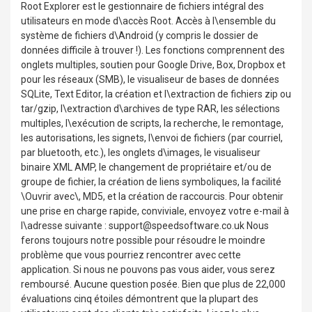
Root Explorer est le gestionnaire de fichiers intégral des
utilisateurs en mode d\accès Root. Accès à l\ensemble du
système de fichiers d\Android (y compris le dossier de
données difficile à trouver !). Les fonctions comprennent des
onglets multiples, soutien pour Google Drive, Box, Dropbox et
pour les réseaux (SMB), le visualiseur de bases de données
SQLite, Text Editor, la création et l\extraction de fichiers zip ou
tar/gzip, l\extraction d\archives de type RAR, les sélections
multiples, l\exécution de scripts, la recherche, le remontage,
les autorisations, les signets, l\envoi de fichiers (par courriel,
par bluetooth, etc.), les onglets d\images, le visualiseur
binaire XML AMP, le changement de propriétaire et/ou de
groupe de fichier, la création de liens symboliques, la facilité
\Ouvrir avec\, MD5, et la création de raccourcis. Pour obtenir
une prise en charge rapide, conviviale, envoyez votre e-mail à
l\adresse suivante : support@speedsoftware.co.uk Nous
ferons toujours notre possible pour résoudre le moindre
problème que vous pourriez rencontrer avec cette
application. Si nous ne pouvons pas vous aider, vous serez
remboursé. Aucune question posée. Bien que plus de 22,000
évaluations cinq étoiles démontrent que la plupart des