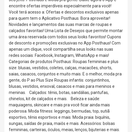
encontre ofertas imperdíveis especialmente para você!
Você terá acesso a: Ofertas e descontos exclusivos apenas
para quem tem o Aplicativo Posthaus. Bora aproveitar!
Novidades e lançamentos das suas marcas de roupas e
calçados favoritas! Uma Lista de Desejos que permite montar
uma área reservada com todos seus looks favoritos! Cupons
de desconto e promoções exclusivas no App Posthaus! Com
apenas um clique, você compartilha seus looks nas suas
redes sociais: Facebook, Instagram, WhatsApp e mais!
Categorias de produtos Posthaus: Roupas femininas e plus
size: blusas, vestidos, coletes, calças, macacões, shorts,
saias, casacos, conjuntos e muito mais. E o melhor, moda pra
gente, do P ao Plus Size Roupas infantis: conjuntinhos,
blusas, vestidos, enxoval, casacos e mais para meninos e
meninas. Calçados: tênis, botas, sandálias, pantufas,
chinelos, kit de calçados e mais. Beleza e saúde:
maquiagens, skincare e mais pra você ficar ainda mais
poderosa. Moda fitness: leggings, bermudas, top, sutiã
esportivo, tênis esportivos e mais. ️Moda praia: biquínis,
sungas, saídas de praia, maiôs e mais. Acessórios: bolsas
femininas, carteiras, óculos, meias, lenços, bijuterias e mais.