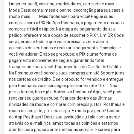
Lingeries: sutiã, calcinha, modeladores, camisete e mais.
Moda Casa: cama, mesa e banho, decoração para sua casa e
muito mais. Mais facilidades para você! Pague suas
compras com o PIX No App Posthaus, o pagamento das suas
compras é fácil e rápido. Na etapa de pagamento do seu
pedido, oferecemos a opção de escolher o PIX*. Um QR Code
será gerado e tudo o que você precisa fazer é abrir o
aplicativo do seu banco e realizar o pagamento. É simples e
você vai adorar! E não se preocupe: o PIX é uma forma de
pagamento incrivelmente segura, garantindo total
tranquilidade para você. Pagamento com Cartão de Crédito
Na Posthaus você parcela suas compras em até 5x sem juros
nos cartões de crédito.️ E se o produto for vendido e entregue
pela Posthaus, você consegue parcelar em até 10x. Não
perca tempo, baixe já o Aplicativo Posthaus! Aqui, você pode
renovar seu guarda-roupa, ficar por dentro das últimas
novidades da moda e comprar com preços justos. Posthaus é
moda do seu jeito, pro seu corpo. É moda pra gente! Gostou
do App Posthaus? Deixe sua avaliação ou fale com a gente
através do e-mail. Nós lemos todas as opiniões e estamos
atentos para proporcionar melhorias sempre. Escreva para: