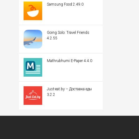
Samsung Food 2.49.0
Going Solo: Travel Friends
4.2.55
Mathrubhumi E-Paper 4.4.0
Just-eat.by – Доставка еды
3.2.2