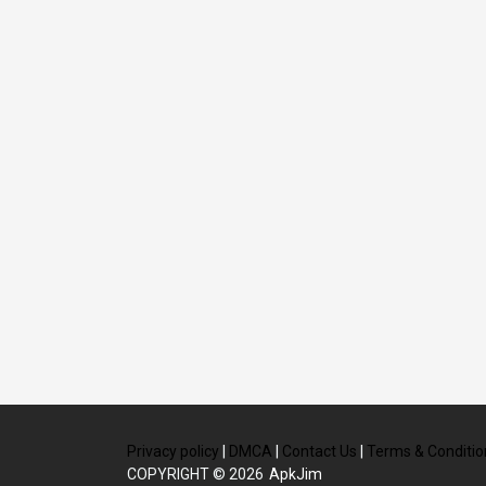
Privacy policy
|
DMCA
|
Contact Us
|
Terms & Conditio
COPYRIGHT © 2026
ApkJim