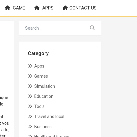
GAME
APPS
CONTACT US
Category
Apps
Games
Simulation
Education
tique
de
Tools
e
Travel and local
nt
z vos
Business
 alto,
ter
Health and fitness