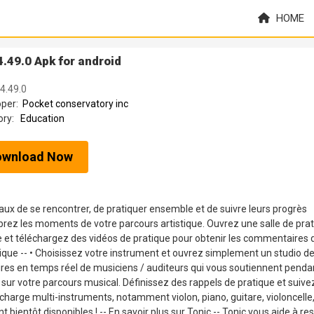
HOME
.49.0 Apk for android
 4.49.0
oper:
Pocket conservatory inc
ory:
Education
ownload Now
x de se rencontrer, de pratiquer ensemble et de suivre leurs progrès
brez les moments de votre parcours artistique. Ouvrez une salle de pra
e et téléchargez des vidéos de pratique pour obtenir les commentaires 
ue -- • Choisissez votre instrument et ouvrez simplement un studio d
ires en temps réel de musiciens / auditeurs qui vous soutiennent penda
sur votre parcours musical. Définissez des rappels de pratique et suive
 charge multi-instruments, notamment violon, piano, guitare, violoncelle,
 bientôt disponibles ! -- En savoir plus sur Tonic -- Tonic vous aide à res