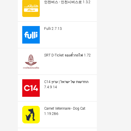
인천버스 - 인천시버스로 1.3.2
Fulli 2.7.13
SRT D-Ticket จองตั๋วรถไฟ 1.72
C14 החדשות של ישראל | ערוץ
14 7.4.9
Carnet Veterinaire - Dog Cat
1.19.286