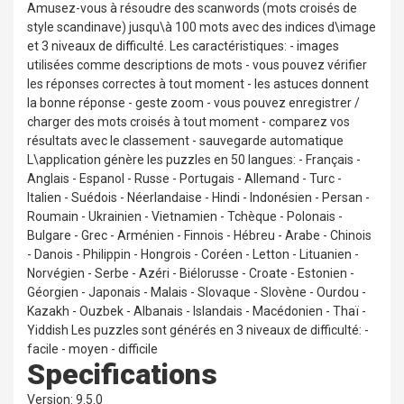
Amusez-vous à résoudre des scanwords (mots croisés de
style scandinave) jusqu\à 100 mots avec des indices d\image
et 3 niveaux de difficulté. Les caractéristiques: - images
utilisées comme descriptions de mots - vous pouvez vérifier
les réponses correctes à tout moment - les astuces donnent
la bonne réponse - geste zoom - vous pouvez enregistrer /
charger des mots croisés à tout moment - comparez vos
résultats avec le classement - sauvegarde automatique
L\application génère les puzzles en 50 langues: - Français -
Anglais - Espanol - Russe - Portugais - Allemand - Turc -
Italien - Suédois - Néerlandaise - Hindi - Indonésien - Persan -
Roumain - Ukrainien - Vietnamien - Tchèque - Polonais -
Bulgare - Grec - Arménien - Finnois - Hébreu - Arabe - Chinois
- Danois - Philippin - Hongrois - Coréen - Letton - Lituanien -
Norvégien - Serbe - Azéri - Biélorusse - Croate - Estonien -
Géorgien - Japonais - Malais - Slovaque - Slovène - Ourdou -
Kazakh - Ouzbek - Albanais - Islandais - Macédonien - Thaï -
Yiddish Les puzzles sont générés en 3 niveaux de difficulté: -
facile - moyen - difficile
Specifications
Version: 9.5.0