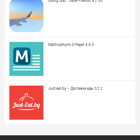
Going Solo: Travel Friends 4.2.55
Mathrubhumi E-Paper 4.4.0
Just-eat.by – Доставка еды 3.2.2