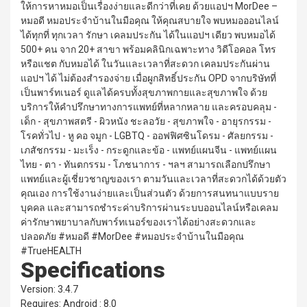
ให้การหาหมอเป็นเรื่องง่ายและดีกว่าที่เคย ด้วยแอปฯ MorDee –
หมอดี หมอประจำบ้านในมือคุณ ให้คุณสบายใจ พบหมอออนไลน์
ได้ทุกที่ ทุกเวลา รักษา เคลมประกัน ได้ในแอปฯ เดียว พบหมอได้
500+ คน จาก 20+ สาขา พร้อมคลินิกเฉพาะทาง วิดีโอคอล โทร
หรือแชต กับหมอได้ ในวันและเวลาที่สะดวก เคลมประกันผ่าน
แอปฯ ได้ ไม่ต้องสำรองจ่าย เมื่อผูกสิทธิ์ประกัน OPD จากบริษัทที่
เป็นพาร์ทเนอร์ ดูแลได้ครบทั้งสุขภาพกายและสุขภาพใจ ด้วย
บริการให้คำปรึกษาทางการแพทย์ที่หลากหลาย และครอบคลุม -
เด็ก - สุขภาพสตรี - ผิวหนัง ชะลอวัย - สุขภาพใจ - อายุรกรรม -
โรคทั่วไป - หู คอ จมูก - LGBTQ - ออฟฟิศซินโดรม - ศัลยกรรม -
เภสัชกรรม - มะเร็ง - กระดูกและข้อ - แพทย์แผนจีน - แพทย์แผน
ไทย - ตา - ทันตกรรม - โภชนาการ - ฯลฯ สามารถเลือกปรึกษา
แพทย์และผู้เชี่ยวชาญของเรา ตามวันและเวลาที่สะดวกได้ด้วยตัว
คุณเอง การใช้งานง่ายและเป็นส่วนตัว ด้วยการสนทนาแบบราย
บุคคล และสามารถชำระค่าบริการผ่านระบบออนไลน์หรือเคลม
ค่ารักษาพยาบาลกับพาร์ทเนอร์ของเราได้อย่างสะดวกและ
ปลอดภัย #หมอดี #MorDee #หมอประจำบ้านในมือคุณ
#TrueHEALTH
Specifications
Version: 3.4.7
Requires: Android : 8.0