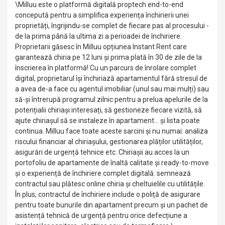
\Milluu este o platformă digitală proptech end-to-end
concepută pentru a simplifica experiența închirierii unei
proprietăți, îngrijindu-se complet de fiecare pas al procesului -
de la prima până la ultima zi a perioadei de închiriere.
Proprietarii găsesc în Milluu opțiunea Instant Rent care
garantează chiria pe 12 luni și prima plată în 30 de zile de la
înscrierea în platformă! Cu un parcurs de înrolare complet
digital, proprietarul își închiriază apartamentul fără stresul de
a avea de-a face cu agentul imobiliar (unul sau mai mulți) sau
să-și întrerupă programul zilnic pentru a prelua apelurile de la
potențialii chiriași interesați, să gestioneze fiecare vizită, să
ajute chiriașul să se instaleze în apartament... și lista poate
continua. Milluu face toate aceste sarcini și nu numai: analiza
riscului financiar al chiriașului, gestionarea plăților utilităților,
asigurări de urgență tehnice etc. Chiriașii au acces la un
portofoliu de apartamente de înaltă calitate și ready-to-move
și o experiență de închiriere complet digitală: semnează
contractul sau plătesc online chiria și cheltuielile cu utilitățile.
În plus, contractul de închiriere include o poliță de asigurare
pentru toate bunurile din apartament precum și un pachet de
asistență tehnică de urgență pentru orice defecțiune a