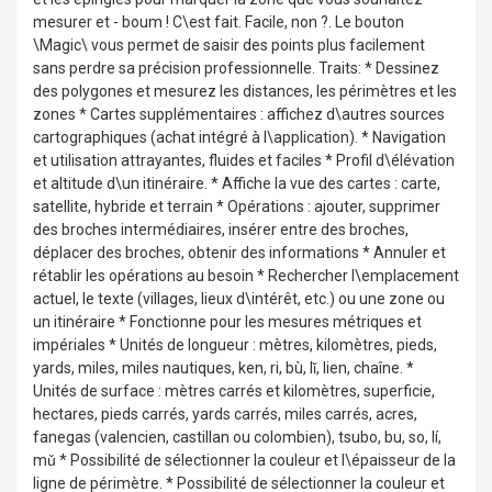
mesurer et - boum ! C\est fait. Facile, non ?. Le bouton
\Magic\ vous permet de saisir des points plus facilement
sans perdre sa précision professionnelle. Traits: * Dessinez
des polygones et mesurez les distances, les périmètres et les
zones * Cartes supplémentaires : affichez d\autres sources
cartographiques (achat intégré à l\application). * Navigation
et utilisation attrayantes, fluides et faciles * Profil d\élévation
et altitude d\un itinéraire. * Affiche la vue des cartes : carte,
satellite, hybride et terrain * Opérations : ajouter, supprimer
des broches intermédiaires, insérer entre des broches,
déplacer des broches, obtenir des informations * Annuler et
rétablir les opérations au besoin * Rechercher l\emplacement
actuel, le texte (villages, lieux d\intérêt, etc.) ou une zone ou
un itinéraire * Fonctionne pour les mesures métriques et
impériales * Unités de longueur : mètres, kilomètres, pieds,
yards, miles, miles nautiques, ken, ri, bù, lǐ, lien, chaîne. *
Unités de surface : mètres carrés et kilomètres, superficie,
hectares, pieds carrés, yards carrés, miles carrés, acres,
fanegas (valencien, castillan ou colombien), tsubo, bu, so, lí,
mǔ * Possibilité de sélectionner la couleur et l\épaisseur de la
ligne de périmètre. * Possibilité de sélectionner la couleur et