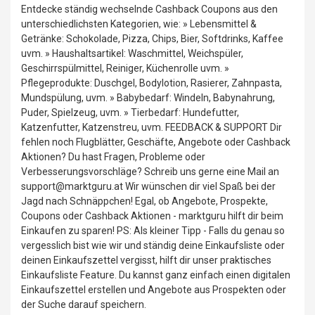
Entdecke ständig wechselnde Cashback Coupons aus den
unterschiedlichsten Kategorien, wie: » Lebensmittel &
Getränke: Schokolade, Pizza, Chips, Bier, Softdrinks, Kaffee
uvm. » Haushaltsartikel: Waschmittel, Weichspüler,
Geschirrspülmittel, Reiniger, Küchenrolle uvm. »
Pflegeprodukte: Duschgel, Bodylotion, Rasierer, Zahnpasta,
Mundspülung, uvm. » Babybedarf: Windeln, Babynahrung,
Puder, Spielzeug, uvm. » Tierbedarf: Hundefutter,
Katzenfutter, Katzenstreu, uvm. FEEDBACK & SUPPORT Dir
fehlen noch Flugblätter, Geschäfte, Angebote oder Cashback
Aktionen? Du hast Fragen, Probleme oder
Verbesserungsvorschläge? Schreib uns gerne eine Mail an
support@marktguru.at Wir wünschen dir viel Spaß bei der
Jagd nach Schnäppchen! Egal, ob Angebote, Prospekte,
Coupons oder Cashback Aktionen - marktguru hilft dir beim
Einkaufen zu sparen! PS: Als kleiner Tipp - Falls du genau so
vergesslich bist wie wir und ständig deine Einkaufsliste oder
deinen Einkaufszettel vergisst, hilft dir unser praktisches
Einkaufsliste Feature. Du kannst ganz einfach einen digitalen
Einkaufszettel erstellen und Angebote aus Prospekten oder
der Suche darauf speichern.