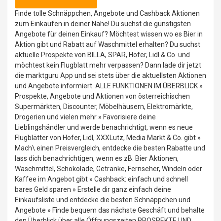
Finde tolle Schnäppchen, Angebote und Cashback Aktionen
zum Einkaufen in deiner Nähe! Du suchst die günstigsten
Angebote für deinen Einkauf? Möchtest wissen wo es Bier in
Aktion gibt und Rabatt auf Waschmittel erhalten? Du suchst
aktuelle Prospekte von BILLA, SPAR, Hofer, Lidl & Co. und
möchtest kein Flugblatt mehr verpassen? Dann lade dir jetzt
die marktguru App und sei stets über die aktuellsten Aktionen
und Angebote informiert. ALLE FUNKTIONEN IM ÜBERBLICK »
Prospekte, Angebote und Aktionen von österreichischen
Supermärkten, Discounter, Möbelhäusern, Elektromärkte,
Drogerien und vielen mehr » Favorisiere deine
Lieblingshändler und werde benachrichtigt, wenn es neue
Flugblätter von Hofer, Lidl, XXXLutz, Media Markt & Co. gibt »
Mach\ einen Preisvergleich, entdecke die besten Rabatte und
lass dich benachrichtigen, wenn es zB. Bier Aktionen,
Waschmittel, Schokolade, Getränke, Fernseher, Windeln oder
Kaffee im Angebot gibt » Cashback: einfach und schnell
bares Geld sparen » Erstelle dir ganz einfach deine
Einkaufsliste und entdecke die besten Schnäppchen und
Angebote » Finde bequem das nächste Geschäft und behalte
den Überblick über alle Öffnungszeiten PROSPEKTE UND