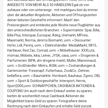
ANGEBOTE VON MEHR ALS 50 HÄNDLERN Egal ob von
zuhause oder von unterwegs - mit marktguru bist du immer
über die aktuellen Angebote, Aktionen und Öffnungszeiten
deiner liebsten Geschäfte informiert. Mach‘ den
Preisvergleich und entdecke jede Woche neue Flugblätter aus
den unterschiedlichsten Branchen: » Supermärkte: Spar, Billa,
Billa Plus, Interspar, Eurospar, Adeg, Unimarkt, MPreis,
Maximarkt, Norma, denn\s Biomarkt, uvm. » Discounter:
Hofer, Lidl, Penny, uvm. » Elektrohändler: MediaMarkt, 0815,
Hartlauer, Red Zac, Conrad, uvm. » Möbelhäuser: XXXLutz,
mömax, Möbelix, kika, Leiner, JYSK, casa, uvm. » Drogerien &
Parfümerien: BIPA, dm drogerie markt, Müller, Marionnaud,
uvm. » Großhändler: Metro, AGM, uvm. » Zoohandlungen &
Gartencenter: Fressnapf, Futterhaus, Zoo&Co., Dehner,
bellaflora, uvm. » Baumärkte: Hornbach, Bauhaus, Zgonc, OBI,
uvm. » Sport & Outdoorgeschäfte: Intersport, Hervis,
Sport2000,uvm. SCHNÄPPCHEN, CASHBACK AKTIONEN &
COUPONS Um auch nach dem Einkauf weiter zu sparen,
bieten dir wöchentlich neue Cashback Aktionen die
Möglichkeit bares Geld zu sparen. Fotografiere deine
Rechnung nach dem Einkaufen und erhalte Geld zurück.