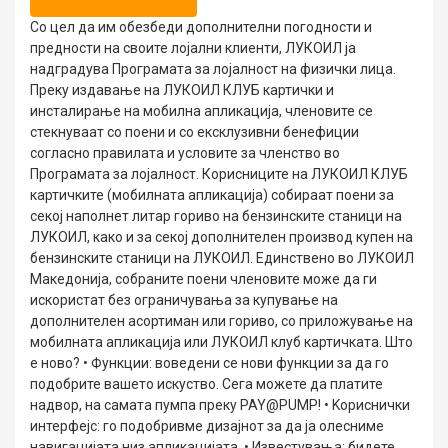
Со цел да им обезбеди дополнителни погодности и
предности на своите лојални клиенти, ЛУКОИЛ ја
надградува Програмата за лојалност на физички лица.
Преку издавање на ЛУКОИЛ КЛУБ картички и
инсталирање на мобилна апликација, членовите се
стекнуваат со поени и со ексклузивни бенефиции
согласно правилата и условите за членство во
Програмата за лојалност. Корисниците на ЛУКОИЛ КЛУБ
картичките (мобилната апликација) собираат поени за
секој наполнет литар гориво на бензинските станици на
ЛУКОИЛ, како и за секој дополнителен производ купен на
бензинските станици на ЛУКОИЛ. Единствено во ЛУКОИЛ
Македонија, собраните поени членовите може да ги
искористат без ограничувања за купување на
дополнителен асортиман или гориво, со приложување на
мобилната апликација или ЛУКОИЛ клуб картичката. Што
e ново? • Функции: воведени се нови функции за да го
подобрите вашето искуство. Сега можете да платите
надвор, на самата пумпа преку PAY@PUMP! • Kориснички
интерфејс: го подобривме дизајнот за да ја олесниме
навигацијата низ апликацијата. • Известувања: бидете