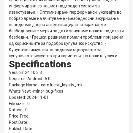
информирани со нашиот надграден систем за
известувања. • Оптимизирани перформанси: уживајте во
побрзо време на вчитување • Безбедносни ажурирања:
воведовме двојна автентикација и ги зајакнавме
безбедносните мерки за да ги зачуваме вашите податоци
безбедни. • Грешки: решивме помали проблеми пријавени
од корисниците за подобро купувачко искуство. •
Купувачко искуство: воведовме оценување на
купувачкото искуство при користење на нашите услуги
Specifications
Version: 24.10.3.3
Requires: Android : 5.0
Package Name: : com.lucoil_loyalty_mk
Whats New: -minor-bug-fixes
Updated: 2024-11-01
File size: : 0
Ratting : 0
Price: Free
Post Date:
Publish Date: