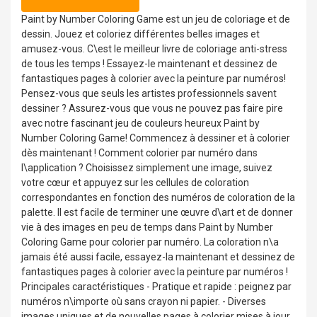
Paint by Number Coloring Game est un jeu de coloriage et de
dessin. Jouez et coloriez différentes belles images et
amusez-vous. C\est le meilleur livre de coloriage anti-stress
de tous les temps ! Essayez-le maintenant et dessinez de
fantastiques pages à colorier avec la peinture par numéros!
Pensez-vous que seuls les artistes professionnels savent
dessiner ? Assurez-vous que vous ne pouvez pas faire pire
avec notre fascinant jeu de couleurs heureux Paint by
Number Coloring Game! Commencez à dessiner et à colorier
dès maintenant ! Comment colorier par numéro dans
l\application ? Choisissez simplement une image, suivez
votre cœur et appuyez sur les cellules de coloration
correspondantes en fonction des numéros de coloration de la
palette. Il est facile de terminer une œuvre d\art et de donner
vie à des images en peu de temps dans Paint by Number
Coloring Game pour colorier par numéro. La coloration n\a
jamais été aussi facile, essayez-la maintenant et dessinez de
fantastiques pages à colorier avec la peinture par numéros !
Principales caractéristiques - Pratique et rapide : peignez par
numéros n\importe où sans crayon ni papier. - Diverses
images uniques et de nouvelles pages à colorier mises à jour