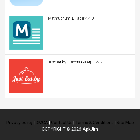
Mathrubhumi E-Paper 4.4.0
Just-eat.by – Доставка еды 3.2.2
Privacy policy
|
DMCA
|
Contact Us
|
Terms & Conditions
|
Site Map
COPYRIGHT © 2026
ApkJim