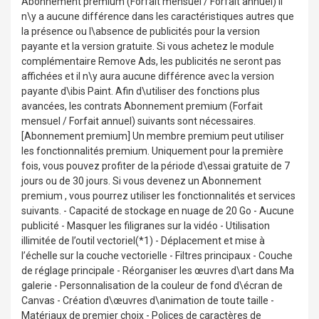
Abonnement premium (Forfait mensuel / Forfait annuel) Il
n\y a aucune différence dans les caractéristiques autres que
la présence ou l\absence de publicités pour la version
payante et la version gratuite. Si vous achetez le module
complémentaire Remove Ads, les publicités ne seront pas
affichées et il n\y aura aucune différence avec la version
payante d\ibis Paint. Afin d\utiliser des fonctions plus
avancées, les contrats Abonnement premium (Forfait
mensuel / Forfait annuel) suivants sont nécessaires.
[Abonnement premium] Un membre premium peut utiliser
les fonctionnalités premium. Uniquement pour la première
fois, vous pouvez profiter de la période d\essai gratuite de 7
jours ou de 30 jours. Si vous devenez un Abonnement
premium , vous pourrez utiliser les fonctionnalités et services
suivants. - Capacité de stockage en nuage de 20 Go - Aucune
publicité - Masquer les filigranes sur la vidéo - Utilisation
illimitée de l’outil vectoriel(*1) - Déplacement et mise à
l’échelle sur la couche vectorielle - Filtres principaux - Couche
de réglage principale - Réorganiser les œuvres d\art dans Ma
galerie - Personnalisation de la couleur de fond d\écran de
Canvas - Création d\œuvres d\animation de toute taille -
Matériaux de premier choix - Polices de caractères de