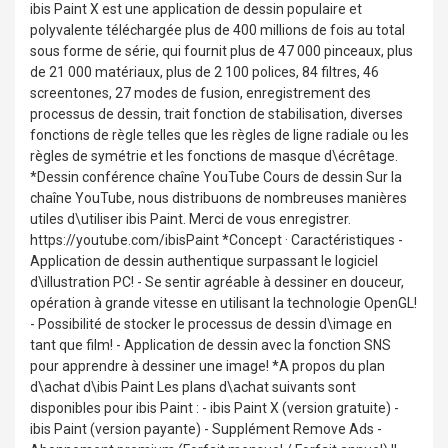
ibis Paint X est une application de dessin populaire et
polyvalente téléchargée plus de 400 millions de fois au total
sous forme de série, qui fournit plus de 47 000 pinceaux, plus
de 21 000 matériaux, plus de 2 100 polices, 84 filtres, 46
screentones, 27 modes de fusion, enregistrement des
processus de dessin, trait fonction de stabilisation, diverses
fonctions de règle telles que les règles de ligne radiale ou les
règles de symétrie et les fonctions de masque d\écrêtage.
*Dessin conférence chaîne YouTube Cours de dessin Sur la
chaîne YouTube, nous distribuons de nombreuses manières
utiles d\utiliser ibis Paint. Merci de vous enregistrer.
https://youtube.com/ibisPaint *Concept · Caractéristiques -
Application de dessin authentique surpassant le logiciel
d\illustration PC! - Se sentir agréable à dessiner en douceur,
opération à grande vitesse en utilisant la technologie OpenGL!
- Possibilité de stocker le processus de dessin d\image en
tant que film! - Application de dessin avec la fonction SNS
pour apprendre à dessiner une image! *A propos du plan
d\achat d\ibis Paint Les plans d\achat suivants sont
disponibles pour ibis Paint : - ibis Paint X (version gratuite) -
ibis Paint (version payante) - Supplément Remove Ads -