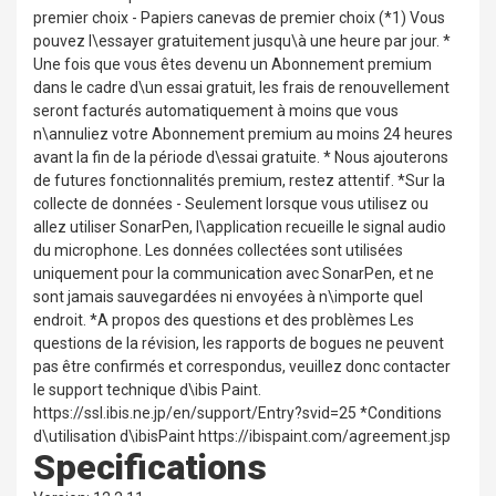
premier choix - Papiers canevas de premier choix (*1) Vous
pouvez l\essayer gratuitement jusqu\à une heure par jour. *
Une fois que vous êtes devenu un Abonnement premium
dans le cadre d\un essai gratuit, les frais de renouvellement
seront facturés automatiquement à moins que vous
n\annuliez votre Abonnement premium au moins 24 heures
avant la fin de la période d\essai gratuite. * Nous ajouterons
de futures fonctionnalités premium, restez attentif. *Sur la
collecte de données - Seulement lorsque vous utilisez ou
allez utiliser SonarPen, l\application recueille le signal audio
du microphone. Les données collectées sont utilisées
uniquement pour la communication avec SonarPen, et ne
sont jamais sauvegardées ni envoyées à n\importe quel
endroit. *A propos des questions et des problèmes Les
questions de la révision, les rapports de bogues ne peuvent
pas être confirmés et correspondus, veuillez donc contacter
le support technique d\ibis Paint.
https://ssl.ibis.ne.jp/en/support/Entry?svid=25 *Conditions
d\utilisation d\ibisPaint https://ibispaint.com/agreement.jsp
Specifications