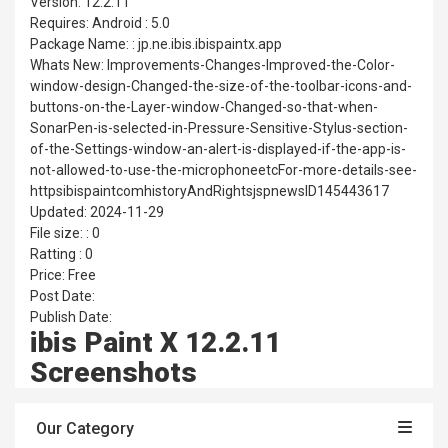
Version: 12.2.11
Requires: Android : 5.0
Package Name: : jp.ne.ibis.ibispaintx.app
Whats New: Improvements-Changes-Improved-the-Color-
window-design-Changed-the-size-of-the-toolbar-icons-and-
buttons-on-the-Layer-window-Changed-so-that-when-
SonarPen-is-selected-in-Pressure-Sensitive-Stylus-section-
of-the-Settings-window-an-alert-is-displayed-if-the-app-is-
not-allowed-to-use-the-microphoneetcFor-more-details-see-
httpsibispaintcomhistoryAndRightsjspnewsID145443617
Updated: 2024-11-29
File size: : 0
Ratting : 0
Price: Free
Post Date:
Publish Date:
ibis Paint X 12.2.11
Screenshots
Our Category