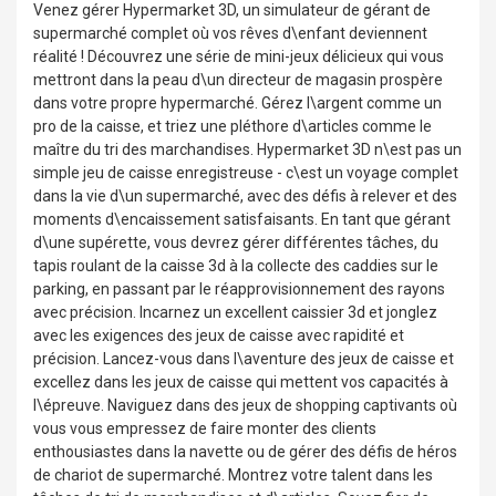
Venez gérer Hypermarket 3D, un simulateur de gérant de
supermarché complet où vos rêves d\enfant deviennent
réalité ! Découvrez une série de mini-jeux délicieux qui vous
mettront dans la peau d\un directeur de magasin prospère
dans votre propre hypermarché. Gérez l\argent comme un
pro de la caisse, et triez une pléthore d\articles comme le
maître du tri des marchandises. Hypermarket 3D n\est pas un
simple jeu de caisse enregistreuse - c\est un voyage complet
dans la vie d\un supermarché, avec des défis à relever et des
moments d\encaissement satisfaisants. En tant que gérant
d\une supérette, vous devrez gérer différentes tâches, du
tapis roulant de la caisse 3d à la collecte des caddies sur le
parking, en passant par le réapprovisionnement des rayons
avec précision. Incarnez un excellent caissier 3d et jonglez
avec les exigences des jeux de caisse avec rapidité et
précision. Lancez-vous dans l\aventure des jeux de caisse et
excellez dans les jeux de caisse qui mettent vos capacités à
l\épreuve. Naviguez dans des jeux de shopping captivants où
vous vous empressez de faire monter des clients
enthousiastes dans la navette ou de gérer des défis de héros
de chariot de supermarché. Montrez votre talent dans les