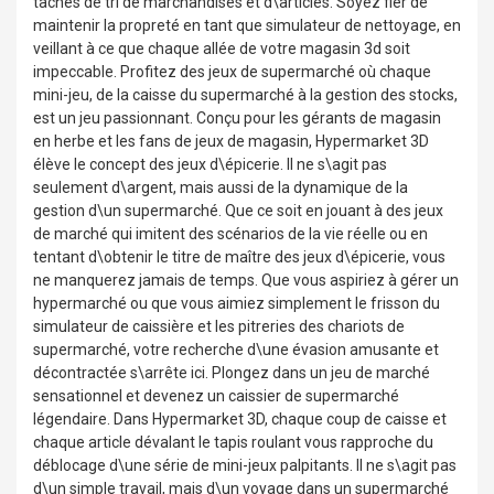
tâches de tri de marchandises et d\articles. Soyez fier de
maintenir la propreté en tant que simulateur de nettoyage, en
veillant à ce que chaque allée de votre magasin 3d soit
impeccable. Profitez des jeux de supermarché où chaque
mini-jeu, de la caisse du supermarché à la gestion des stocks,
est un jeu passionnant. Conçu pour les gérants de magasin
en herbe et les fans de jeux de magasin, Hypermarket 3D
élève le concept des jeux d\épicerie. Il ne s\agit pas
seulement d\argent, mais aussi de la dynamique de la
gestion d\un supermarché. Que ce soit en jouant à des jeux
de marché qui imitent des scénarios de la vie réelle ou en
tentant d\obtenir le titre de maître des jeux d\épicerie, vous
ne manquerez jamais de temps. Que vous aspiriez à gérer un
hypermarché ou que vous aimiez simplement le frisson du
simulateur de caissière et les pitreries des chariots de
supermarché, votre recherche d\une évasion amusante et
décontractée s\arrête ici. Plongez dans un jeu de marché
sensationnel et devenez un caissier de supermarché
légendaire. Dans Hypermarket 3D, chaque coup de caisse et
chaque article dévalant le tapis roulant vous rapproche du
déblocage d\une série de mini-jeux palpitants. Il ne s\agit pas
d\un simple travail, mais d\un voyage dans un supermarché