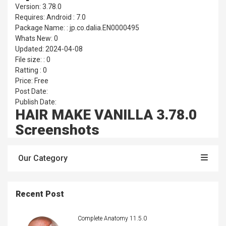
Version: 3.78.0
Requires: Android : 7.0
Package Name: : jp.co.dalia.EN0000495
Whats New: 0
Updated: 2024-04-08
File size: : 0
Ratting : 0
Price: Free
Post Date:
Publish Date:
HAIR MAKE VANILLA 3.78.0
Screenshots
Our Category
Recent Post
Complete Anatomy 11.5.0