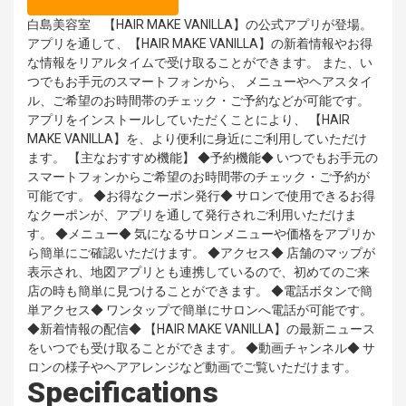
白島美容室 【HAIR MAKE VANILLA】の公式アプリが登場。
アプリを通して、【HAIR MAKE VANILLA】の新着情報やお得
な情報をリアルタイムで受け取ることができます。 また、い
つでもお手元のスマートフォンから、 メニューやヘアスタイ
ル、ご希望のお時間帯のチェック・ご予約などが可能です。
アプリをインストールしていただくことにより、 【HAIR
MAKE VANILLA】を、より便利に身近にご利用していただけ
ます。 【主なおすすめ機能】 ◆予約機能◆ いつでもお手元の
スマートフォンからご希望のお時間帯のチェック・ご予約が
可能です。 ◆お得なクーポン発行◆ サロンで使用できるお得
なクーポンが、アプリを通して発行されご利用いただけま
す。 ◆メニュー◆ 気になるサロンメニューや価格をアプリか
ら簡単にご確認いただけます。 ◆アクセス◆ 店舗のマップが
表示され、地図アプリとも連携しているので、初めてのご来
店の時も簡単に見つけることができます。 ◆電話ボタンで簡
単アクセス◆ ワンタップで簡単にサロンへ電話が可能です。
◆新着情報の配信◆ 【HAIR MAKE VANILLA】の最新ニュース
をいつでも受け取ることができます。 ◆動画チャンネル◆ サ
ロンの様子やヘアアレンジなど動画でご覧いただけます。
Specifications