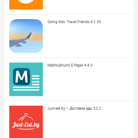
Going Solo: Travel Friends 4.2.55
Mathrubhumi E-Paper 4.4.0
Just-eat.by – Доставка еды 3.2.2