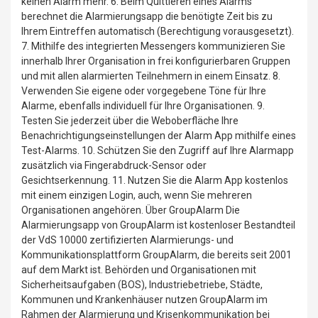
keinen Alarm mehr. 6. Beim Quittieren eines Alarms
berechnet die Alarmierungsapp die benötigte Zeit bis zu
Ihrem Eintreffen automatisch (Berechtigung vorausgesetzt).
7. Mithilfe des integrierten Messengers kommunizieren Sie
innerhalb Ihrer Organisation in frei konfigurierbaren Gruppen
und mit allen alarmierten Teilnehmern in einem Einsatz. 8.
Verwenden Sie eigene oder vorgegebene Töne für Ihre
Alarme, ebenfalls individuell für Ihre Organisationen. 9.
Testen Sie jederzeit über die Weboberfläche Ihre
Benachrichtigungseinstellungen der Alarm App mithilfe eines
Test-Alarms. 10. Schützen Sie den Zugriff auf Ihre Alarmapp
zusätzlich via Fingerabdruck-Sensor oder
Gesichtserkennung. 11. Nutzen Sie die Alarm App kostenlos
mit einem einzigen Login, auch, wenn Sie mehreren
Organisationen angehören. Über GroupAlarm Die
Alarmierungsapp von GroupAlarm ist kostenloser Bestandteil
der VdS 10000 zertifizierten Alarmierungs- und
Kommunikationsplattform GroupAlarm, die bereits seit 2001
auf dem Markt ist. Behörden und Organisationen mit
Sicherheitsaufgaben (BOS), Industriebetriebe, Städte,
Kommunen und Krankenhäuser nutzen GroupAlarm im
Rahmen der Alarmierung und Krisenkommunikation bei