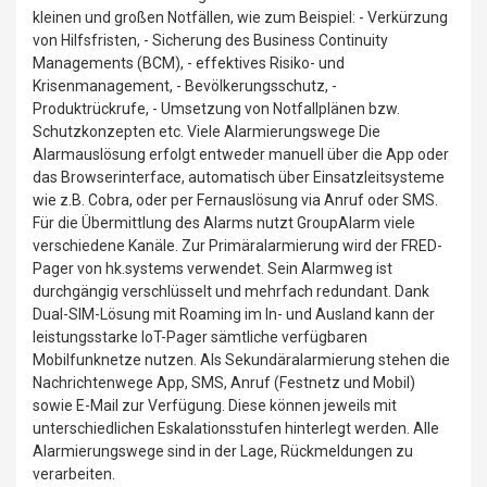
kleinen und großen Notfällen, wie zum Beispiel: - Verkürzung
von Hilfsfristen, - Sicherung des Business Continuity
Managements (BCM), - effektives Risiko- und
Krisenmanagement, - Bevölkerungsschutz, -
Produktrückrufe, - Umsetzung von Notfallplänen bzw.
Schutzkonzepten etc. Viele Alarmierungswege Die
Alarmauslösung erfolgt entweder manuell über die App oder
das Browserinterface, automatisch über Einsatzleitsysteme
wie z.B. Cobra, oder per Fernauslösung via Anruf oder SMS.
Für die Übermittlung des Alarms nutzt GroupAlarm viele
verschiedene Kanäle. Zur Primäralarmierung wird der FRED-
Pager von hk.systems verwendet. Sein Alarmweg ist
durchgängig verschlüsselt und mehrfach redundant. Dank
Dual-SIM-Lösung mit Roaming im In- und Ausland kann der
leistungsstarke IoT-Pager sämtliche verfügbaren
Mobilfunknetze nutzen. Als Sekundäralarmierung stehen die
Nachrichtenwege App, SMS, Anruf (Festnetz und Mobil)
sowie E-Mail zur Verfügung. Diese können jeweils mit
unterschiedlichen Eskalationsstufen hinterlegt werden. Alle
Alarmierungswege sind in der Lage, Rückmeldungen zu
verarbeiten.