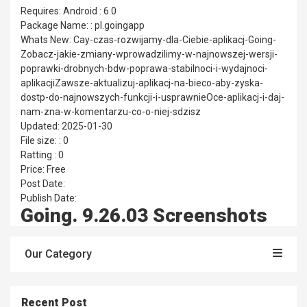
Requires: Android : 6.0
Package Name: : pl.goingapp
Whats New: Cay-czas-rozwijamy-dla-Ciebie-aplikacj-Going-
Zobacz-jakie-zmiany-wprowadzilimy-w-najnowszej-wersji-
poprawki-drobnych-bdw-poprawa-stabilnoci-i-wydajnoci-
aplikacjiZawsze-aktualizuj-aplikacj-na-bieco-aby-zyska-
dostp-do-najnowszych-funkcji-i-usprawnieOce-aplikacj-i-daj-
nam-zna-w-komentarzu-co-o-niej-sdzisz
Updated: 2025-01-30
File size: : 0
Ratting : 0
Price: Free
Post Date:
Publish Date:
Going. 9.26.03 Screenshots
Our Category
Recent Post