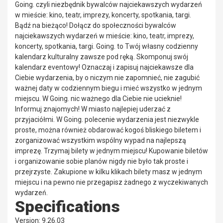
Going. czyli niezbędnik bywalców najciekawszych wydarzeń
w mieście: kino, teatr, imprezy, koncerty, spotkania, targi.
Bądź na bieżąco! Dołącz do społeczności bywalców
najciekawszych wydarzeń w mieście: kino, teatr, imprezy,
koncerty, spotkania, targi. Going. to Twój własny codzienny
kalendarz kulturalny zawsze pod ręką. Skomponuj swój
kalendarz eventowy! Oznaczaj i zapisuj najciekawsze dla
Ciebie wydarzenia, by o niczym nie zapomnieć, nie zagubić
ważnej daty w codziennym biegu i mieć wszystko w jednym
miejscu. W Going. nic ważnego dla Ciebie nie ucieknie!
Informuj znajomych! W miasto najlepiej uderzać z
przyjaciółmi. W Going. polecenie wydarzenia jest niezwykle
proste, można również obdarować kogoś bliskiego biletem i
zorganizować wszystkim wspólny wypad na najlepszą
imprezę. Trzymaj bilety w jednym miejscu! Kupowanie biletów
i organizowanie sobie planów nigdy nie było tak proste i
przejrzyste. Zakupione w kilku klikach bilety masz w jednym
miejscu i na pewno nie przegapisz żadnego z wyczekiwanych
wydarzeń.
Specifications
Version: 9.26.03