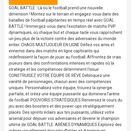
GOAL BATTLE : Là où le football prend une nouvelle
dimension ! Montez sur le terrain et engagez-vous dans des
batailles de football palpitantes en temps réel avec GOAL
BATTLE ! Immergez-vous dans l’excitation de matchs PVP
dynamiques, où chaque but et chaque tacle vous rapprochent
un peu plus de la victoire contre des adversaires du monde
entier. CHAOS MULTIJOUEUR EN LIGNE Défiez vos amis et
ennemis dans des matchs en ligne captivants qui
redéfinissent la façon de jouer au football. Affrontez de vrais
joueurs dans des confrontations intenses et rapides où la
stratégie et les compétences déterminent l’issue.
CONSTRUISEZ VOTRE ÉQUIPE DE RÊVE Débloquez une
variété de personnages, chacun avec des compétences
uniques. Personnalisez votre équipe, trouvez la synergie
parfaite, et créez une équipe puissante qui dominera l’arène
de football. POUVOIRS STRATÉGIQUES Renversez le cours du
jeu avec des boosters et des power-ups stratégiquement
placés. Des sprints éclairs aux tirs puissants, utilisez votre
arsenal pour déjouer vos adversaires et devenir le champion
ultime de GOAL BATTLE. ARÈNES DYNAMIQUES Explorez des
arènes visuellement époustouflantes et dynamiques,