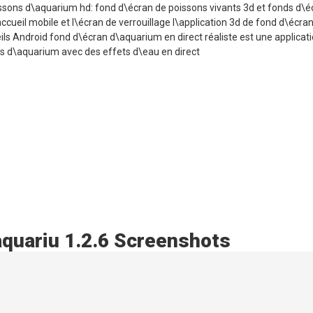
ssons d\aquarium hd: fond d\écran de poissons vivants 3d et fonds d\é
cueil mobile et l\écran de verrouillage l\application 3d de fond d\écra
ls Android fond d\écran d\aquarium en direct réaliste est une applicat
s d\aquarium avec des effets d\eau en direct
aquariu 1.2.6 Screenshots