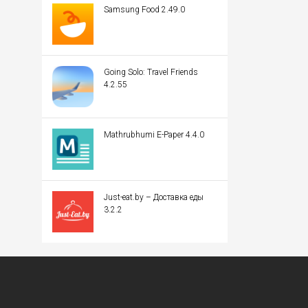
Samsung Food 2.49.0
Going Solo: Travel Friends
4.2.55
Mathrubhumi E-Paper 4.4.0
Just-eat.by – Доставка еды
3.2.2