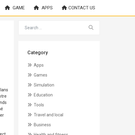
GAME
APPS
CONTACT US
Category
Apps
Games
Simulation
plans
Education
otre
onds
Tools
mé
Travel and local
mer
Business
ect
Health and fitness