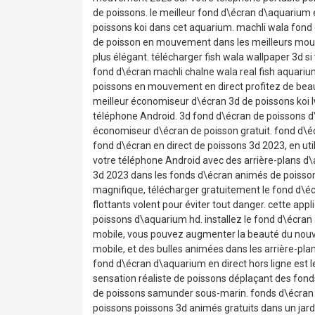
de poissons. le meilleur fond d\écran d\aquarium e
poissons koi dans cet aquarium. machli wala fond
de poisson en mouvement dans les meilleurs mou
plus élégant. télécharger fish wala wallpaper 3d si
fond d\écran machli chalne wala real fish aquarium
poissons en mouvement en direct profitez de bea
meilleur économiseur d\écran 3d de poissons koi l
téléphone Android. 3d fond d\écran de poissons d
économiseur d\écran de poisson gratuit. fond d\éc
fond d\écran en direct de poissons 3d 2023, en uti
votre téléphone Android avec des arrière-plans 
3d 2023 dans les fonds d\écran animés de poisso
magnifique, télécharger gratuitement le fond d\é
flottants volent pour éviter tout danger. cette app
poissons d\aquarium hd. installez le fond d\écran
mobile, vous pouvez augmenter la beauté du nouv
mobile, et des bulles animées dans les arrière-pla
fond d\écran d\aquarium en direct hors ligne est l
sensation réaliste de poissons déplaçant des fon
de poissons samunder sous-marin. fonds d\écran 
poissons poissons 3d animés gratuits dans un jard