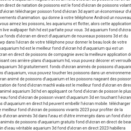
n direct de natation de poissons est le fond d\écran de poissons volan
 d\écran télécharger poisson fond d\écran 3d ayant un économiseur d\
vements d\animation. qui donne à votre téléphone Android un nouveau
 vous aimez les poissons, les aquariums et flotter, alors cette applicatio
 live wallpaper fish hd est parfaite pour vous. 3d aquarium fond d\écr
ux fonds d\écran en direct d\aquarium de nouveaux poissons 3d et du
wp dans l\écran de votre téléphone pour donner le beau look de votre
\aquarium hd est le meilleur fond d\écran hd d\aquarium qui est un
ran en direct de poissons de compagnie avec la meilleure application d
lisant ces arrière-plans d\aquarium hd, vous pouvez décorer et verrouill
d\aquarium 3d gratuitement. fonds d\écran animés de poissons d\aquar
ns d\aquarium, vous pouvez toucher les poissons dans un environneme
cran animé de poissons d\aquarium et les poissons nageant des poisso
lication de fond d\écran machli wala est le meilleur fond d\écran en dire
 animé aquarium 3d hd en appliquant ce fond d\écran de poisson le plus
eau fond d\écran de poisson vivant d\aquarium 3d en touchant l\écran
ns d\aquarium en direct hd peuvent embellir l\écran mobile. télécharger 
e meilleur fond d\écran de poissons vivants 2023 pour profiter de la
ds d\écran animés 3d dans l\eau et d\être immergés dans un fond d\éc
animés de poissons d\aquarium gratuits fond d\écran en direct de bea
in d\eau véritable aquarium 3d fond d\écran en direct 2023 habillera