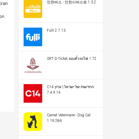
인천버스 - 인천시버스로 1.3.2
cran
n
ion
Fulli 2.7.13
SRT D-Ticket จองตั๋วรถไฟ 1.72
C14 החדשות של ישראל | ערוץ
14 7.4.9
Carnet Veterinaire - Dog Cat
1.19.286