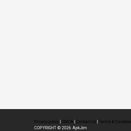
Privacy policy
|
DMCA
|
Contact Us
|
Terms & Conditio
COPYRIGHT © 2026
ApkJim