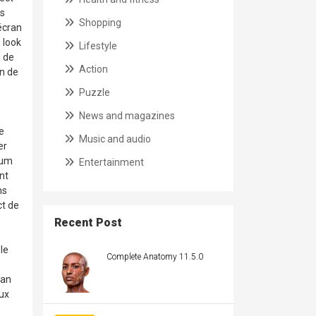
ts
Shopping
écran
 look
Lifestyle
n de
Action
an de
Puzzle
News and magazines
e
Music and audio
er
ium
Entertainment
nt
ns
ct de
Recent Post
le
Complete Anatomy 11.5.0
ran
ux