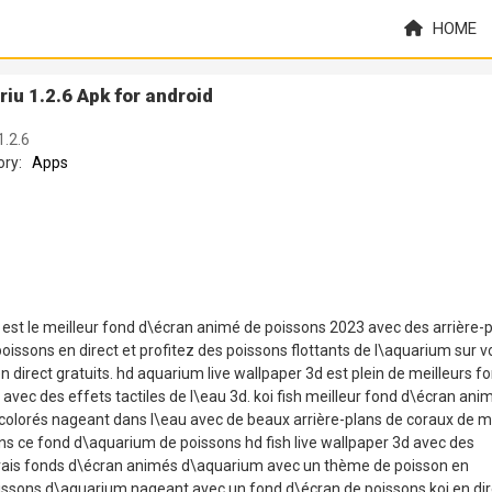
HOME
iu 1.2.6 Apk for android
1.2.6
ory:
Apps
st le meilleur fond d\écran animé de poissons 2023 avec des arrière-
oissons en direct et profitez des poissons flottants de l\aquarium sur v
irect gratuits. hd aquarium live wallpaper 3d est plein de meilleurs f
vec des effets tactiles de l\eau 3d. koi fish meilleur fond d\écran ani
 colorés nageant dans l\eau avec de beaux arrière-plans de coraux de 
ans ce fond d\aquarium de poissons hd fish live wallpaper 3d avec des
vrais fonds d\écran animés d\aquarium avec un thème de poisson en
ssons d\aquarium nageant avec un fond d\écran de poissons koi en dir